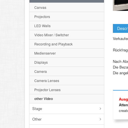
Canvas
Projectors
LED Walls
Descr
Video Mixer / Switcher
Verkaufe
Recording and Playback
Rückfrage
Medienserver
Nach Abs
Displays
Die Beza
Camera
Die ange
Camera Lenses
Projector Lenses
other Video
Ausg
Atten
Stage
creato
Other