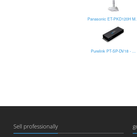
Panasonic ET-PKD120H M..
Purelink PT-SP-DV18 - ...
Sell professionally
g