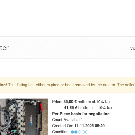
ter
Vi
ion!
This listing has either expired or been removed by the creator. The seller's 
Price:
35,00 €
netto excl.19% tax
41,65 €
brutto incl. 19% tax
Per Piece
basis for negotiation
Count Available
1
Created On:
11.11.2025 09:40
Condition: