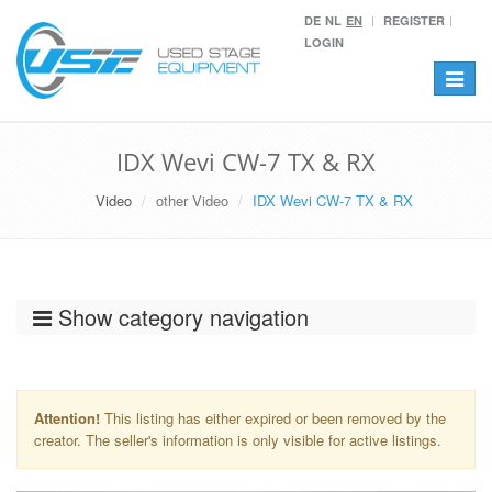
DE
NL
EN
REGISTER
LOGIN
Toggle
navigat
IDX Wevi CW-7 TX & RX
Video
other Video
IDX Wevi CW-7 TX & RX
Show category navigation
Attention!
This listing has either expired or been removed by the
creator. The seller's information is only visible for active listings.