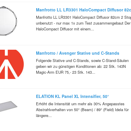
Manfrotto LL LR3301 HaloCompact Diffusor 82
2 Stop
Manfrotto LL LR3301 HaloCompact Diffusor 82cm 2 Sto
unbenutzt - nur max 1x zum Test zusammengebaut Der
HaloCompact Diffusor mit einem...
Manfrotto / Avenger Stative und C-Stands
Abverkauf - NEUWARE!
Folgende Stative und C-Stands, sowie C-Stand-Säulen
geben wir zu günstigen Konditionen ab: 22 Stk. 143N
Magic-Arm EUR 75,- 23 Stk. 143...
ELATION KL Panel XL Intensifier, 50°
Preissenkung - Vorführware
Erhöht die Intensität um mehr als 30% Angepasstes
Abstrahlverhalten von 50° (Beam) / 89° (Field) Idela für
längere...