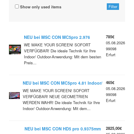
Show only used items
785€
NEU bei MSC CON MC5pro 2.976
05.08.2026
Indoor/ Outdoor Ultimativ / Flexible
WE MAKE YOUR SCREEN! SOFORT
99098
VERFÜGBAR! Die ideale Technik für Ihre
Erfurt
Indoor/ Outdoor-Anwendung: Mit dem besten
Preis...
465€
NEU bei MSC CON MC5pro 4.81 Indoor/
05.08.2026
Outdoor- Ultimativ / Flexible
WE MAKE YOUR SCREEN! SOFORT
99098
VERFÜGBAR! NEUE GEOMETRIEN
Erfurt
WERDEN WAHR! Die ideale Technik für Ihre
Indoor/ Outdoor-Anwendung: Mit dem...
2825,00€
NEU bei MSC CON HD5 pro 0.9375mm