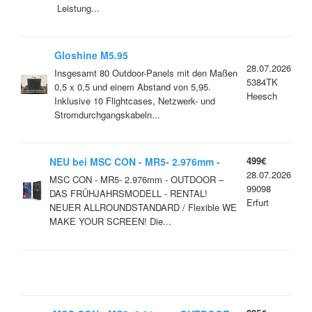
Leistung...
Gloshine M5.95
28.07.2026
Insgesamt 80 Outdoor-Panels mit den Maßen
5384TK
0,5 x 0,5 und einem Abstand von 5,95.
Heesch
Inklusive 10 Flightcases, Netzwerk- und
Stromdurchgangskabeln...
499€
NEU bei MSC CON - MR5- 2.976mm -
28.07.2026
OUTDOOR - 15m² Das Einsteieger
MSC CON - MR5- 2.976mm - OUTDOOR –
99098
Modell in Hoher Auflösung
DAS FRÜHJAHRSMODELL - RENTAL!
Erfurt
NEUER ALLROUNDSTANDARD / Flexible WE
MAKE YOUR SCREEN! Die...