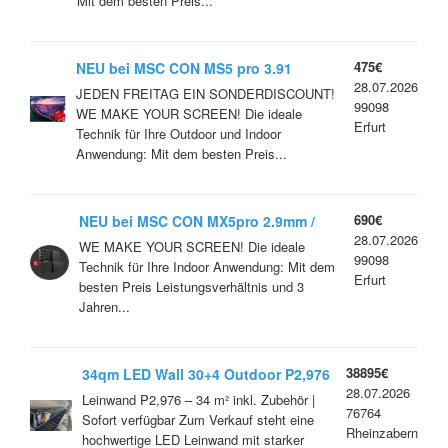
Mit dem besten Preis...
475€
NEU bei MSC CON MS5 pro 3.91
28.07.2026
Outdoor Hohe Qualität / Service-
JEDEN FREITAG EIN SONDERDISCOUNT!
99098
Europaweit.
WE MAKE YOUR SCREEN! Die ideale
Erfurt
Technik für Ihre Outdoor und Indoor
Anwendung: Mit dem besten Preis...
690€
NEU bei MSC CON MX5pro 2.9mm /
28.07.2026
Indoor Hohe Qualität / Innovativ-
WE MAKE YOUR SCREEN! Die ideale
99098
Flexible
Technik für Ihre Indoor Anwendung: Mit dem
Erfurt
besten Preis Leistungsverhältnis und 3
Jahren...
38895€
34qm LED Wall 30+4 Outdoor P2,976
28.07.2026
7680Hz
Leinwand P2,976 – 34 m² inkl. Zubehör |
76764
Sofort verfügbar Zum Verkauf steht eine
Rheinzabern
hochwertige LED Leinwand mit starker