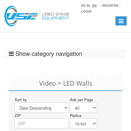
DE
NL
EN
REGISTER
LOGIN
Toggle
navigat
Show category navigation
Video > LED Walls
Sort by
Ads per Page
ZIP
Radius