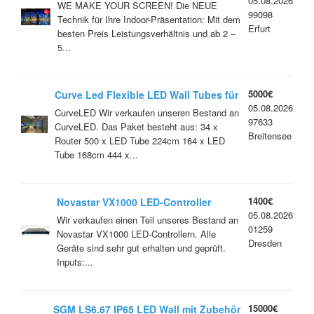
05.08.2026
/ INDOOR LED-REAL 8K- 16K SYSTEM!
WE MAKE YOUR SCREEN! Die NEUE
99098
Technik für Ihre Indoor-Präsentation: Mit dem
Erfurt
besten Preis Leistungsverhältnis und ab 2 –
5...
5000€
Curve Led Flexible LED Wall Tubes für
05.08.2026
freie Formgestaltung
CurveLED Wir verkaufen unseren Bestand an
97633
CurveLED. Das Paket besteht aus: 34 x
Breitensee
Router 500 x LED Tube 224cm 164 x LED
Tube 168cm 444 x...
1400€
Novastar VX1000 LED-Controller
05.08.2026
Wir verkaufen einen Teil unseres Bestand an
01259
Novastar VX1000 LED-Controllern. Alle
Dresden
Geräte sind sehr gut erhalten und geprüft.
Inputs:...
15000€
SGM LS6.67 IP65 LED Wall mit Zubehör