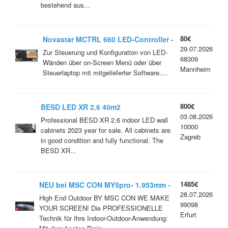
bestehend aus...
80€
Novastar MCTRL 660 LED-Controller -
29.07.2026
RET1110
Zur Steuerung und Konfiguration von LED-
68309
Wänden über on-Screen Menü oder über
Mannheim
Steuerlaptop mit mitgelieferter Software....
800€
BESD LED XR 2.6 40m2
03.08.2026
Professional BESD XR 2.6 indoor LED wall
10000
cabinets 2023 year for sale. All cabinets are
Zagreb
in good condition and fully functional. The
BESD XR...
1485€
NEU bei MSC CON MY5pro- 1.953mm -
28.07.2026
OUTDOOR High End Outdoor (7680HZ)
High End Outdoor BY MSC CON WE MAKE
99098
YOUR SCREEN! Die PROFESSIONELLE
Erfurt
Technik für Ihre Indoor-Outdoor-Anwendung: