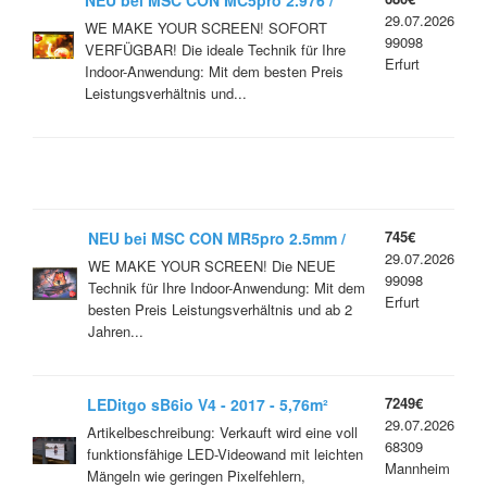
NEU bei MSC CON MC5pro 2.976 /
29.07.2026
Indoor Innovativ- in jeder Anwendung
WE MAKE YOUR SCREEN! SOFORT
99098
VERFÜGBAR! Die ideale Technik für Ihre
Erfurt
Indoor-Anwendung: Mit dem besten Preis
Leistungsverhältnis und...
745€
NEU bei MSC CON MR5pro 2.5mm /
29.07.2026
INDOOR ALLROUNDSTANDARD /
WE MAKE YOUR SCREEN! Die NEUE
99098
Flexible
Technik für Ihre Indoor-Anwendung: Mit dem
Erfurt
besten Preis Leistungsverhältnis und ab 2
Jahren...
7249€
LEDitgo sB6io V4 - 2017 - 5,76m²
29.07.2026
LEDitgo sB6io V4 inkl. Rahmengerüst,
Artikelbeschreibung: Verkauft wird eine voll
68309
LED-Controller & Verkabelung -
funktionsfähige LED-Videowand mit leichten
Mannheim
RET1033
Mängeln wie geringen Pixelfehlern,