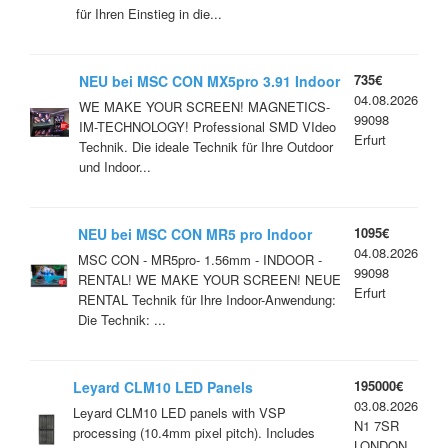
für Ihren Einstieg in die...
735€
NEU bei MSC CON MX5pro 3.91 Indoor
04.08.2026
/ Outdoor Höchste Qualität / Innovativ-
WE MAKE YOUR SCREEN! MAGNETICS-
99098
Flexible
IM-TECHNOLOGY! Professional SMD VIdeo
Erfurt
Technik. Die ideale Technik für Ihre Outdoor
und Indoor...
1095€
NEU bei MSC CON MR5 pro Indoor
04.08.2026
1.56mm High End Rental Technology
MSC CON - MR5pro- 1.56mm - INDOOR -
99098
RENTAL! WE MAKE YOUR SCREEN! NEUE
Erfurt
RENTAL Technik für Ihre Indoor-Anwendung:
Die Technik: ...
195000€
Leyard CLM10 LED Panels
03.08.2026
Leyard CLM10 LED panels with VSP
N1 7SR
processing (10.4mm pixel pitch). Includes
LONDON