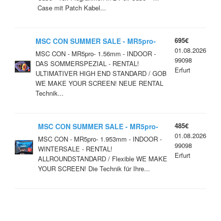
Case mit Patch Kabel...
695€
MSC CON SUMMER SALE - MR5pro-
01.08.2026
1.56mm - INDOOR -
MSC CON - MR5pro- 1.56mm - INDOOR -
99098
DAS SOMMERSPEZIAL - RENTAL!
Erfurt
ULTIMATIVER HIGH END STANDARD / GOB
WE MAKE YOUR SCREEN! NEUE RENTAL
Technik...
485€
MSC CON SUMMER SALE - MR5pro-
01.08.2026
1.953mm - INDOOR -
MSC CON - MR5pro- 1.953mm - INDOOR -
99098
WINTERSALE - RENTAL!
Erfurt
ALLROUNDSTANDARD / Flexible WE MAKE
YOUR SCREEN! Die Technik für Ihre...