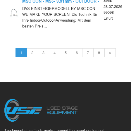
395€
MSC CON - MS5- 3.91mm - OUTDOOR -
28.07.2026
DAS EINSTEIGERMODELL BY MSC CON
99098
WE MAKE YOUR SCREEN! Die Technik für
Erfurt
Ihre Indoor-Outdoor-Anwendung: Mit dem
besten Preis...
1
2
3
4
5
6
7
8
»
The largest classifieds market around the event equipment.