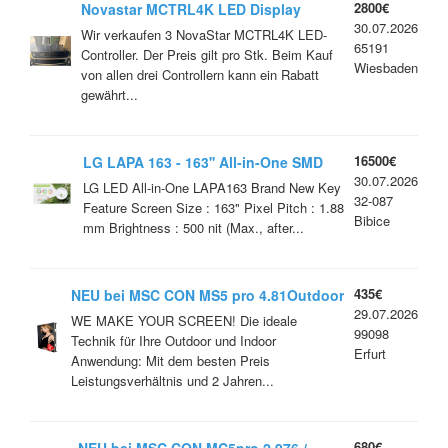
2800€
Novastar MCTRL4K LED Display
30.07.2026
Controller
Wir verkaufen 3 NovaStar MCTRL4K LED-
65191
Controller. Der Preis gilt pro Stk. Beim Kauf
Wiesbaden
von allen drei Controllern kann ein Rabatt
gewährt...
16500€
LG LAPA 163 - 163'' All-in-One SMD
30.07.2026
LED
LG LED All-in-One LAPA163 Brand New Key
32-087
Feature Screen Size : 163" Pixel Pitch : 1.88
Bibice
mm Brightness : 500 nit (Max., after...
435€
NEU bei MSC CON MS5 pro 4.81Outdoor
29.07.2026
Bester Preis / Full Service- Europaweit.
WE MAKE YOUR SCREEN! Die ideale
99098
Technik für Ihre Outdoor und Indoor
Erfurt
Anwendung: Mit dem besten Preis
Leistungsverhältnis und 2 Jahren...
680€