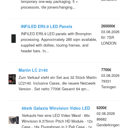
temporary one-way packaging, 5 ×
processors, tile joiners/hanging...
260000€
INFiLED ER5.9 LED Panels
03.08.2026
INFiLED ER5.9 LED panels with Brompton
N1 7SR
processing. Approximately 285 sqm available,
LONDON
supplied with dollies, touring frames, and
header bars. In...
7700€
Martin LC 2140
03.08.2026
Zum Verkauf steht ein Set aus 32 Stück Martin
79331
LC2140. Inclusive Cases, die neuere Netzwerk
Teningen
Version . Set netto 7700€ Gesamt 64 qm...
6200€
66stk Galaxia Winvision Video LED
02.08.2026
Wand Wall Module mit Zubehör 2x
Verkaufe hier eine LED Video Wand - 66x
86682
Controller Fly Bars Galaxia Winvison
Winvision 9.375mm Pitch HD Module - 12x
Genderkingen
9.375mm HD
Case - 18x Flugrahmen in 2 Peli Case - 1x