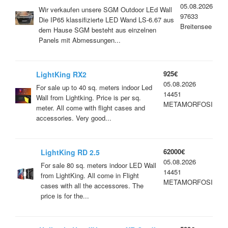
05.08.2026
Wir verkaufen unsere SGM Outdoor LEd Wall
97633
Die IP65 klassifizierte LED Wand LS-6.67 aus
Breitensee
dem Hause SGM besteht aus einzelnen
Panels mit Abmessungen...
925€
LightKing RX2
05.08.2026
For sale up to 40 sq. meters indoor Led
14451
Wall from Lightking. Price is per sq.
METAMORFOSI
meter. All come with flight cases and
accessories. Very good...
62000€
LightKing RD 2.5
05.08.2026
For sale 80 sq. meters indoor LED Wall
14451
from LightKing. All come in Flight
METAMORFOSI
cases with all the accessores. The
price is for the...