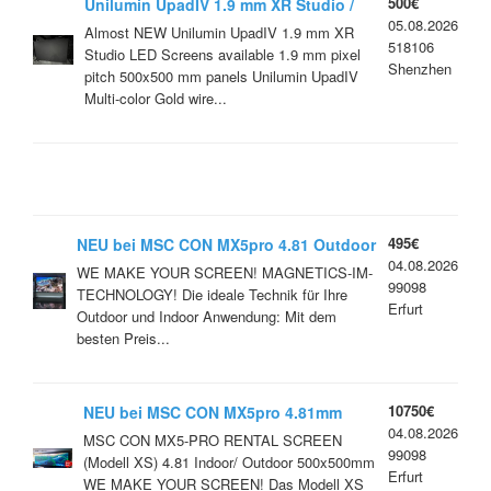
500€
Unilumin UpadIV 1.9 mm XR Studio /
05.08.2026
Novastar A10s ,7680 HZ ,
Almost NEW Unilumin UpadIV 1.9 mm XR
518106
Studio LED Screens available 1.9 mm pixel
Shenzhen
pitch 500x500 mm panels Unilumin UpadIV
Multi-color Gold wire...
495€
NEU bei MSC CON MX5pro 4.81 Outdoor
04.08.2026
Hohe Qualität / Innovativ-Flexible
WE MAKE YOUR SCREEN! MAGNETICS-IM-
99098
TECHNOLOGY! Die ideale Technik für Ihre
Erfurt
Outdoor und Indoor Anwendung: Mit dem
besten Preis...
10750€
NEU bei MSC CON MX5pro 4.81mm
04.08.2026
Indoor / Outdoor RENTAL SCREEN
MSC CON MX5-PRO RENTAL SCREEN
99098
(Modell XS)
(Modell XS) 4.81 Indoor/ Outdoor 500x500mm
Erfurt
WE MAKE YOUR SCREEN! Das Modell XS