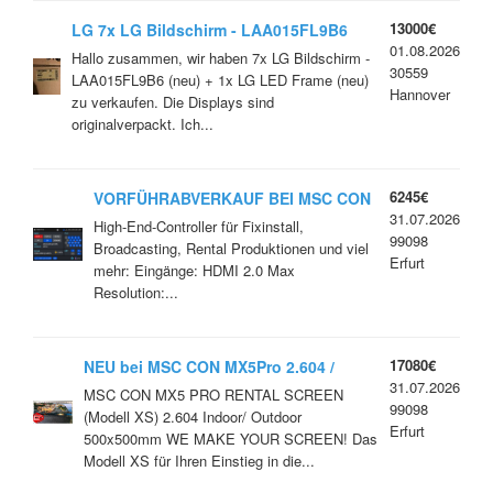
13000€
LG 7x LG Bildschirm - LAA015FL9B6
01.08.2026
(neu) + 1x LG LED Frame (neu)
Hallo zusammen, wir haben 7x LG Bildschirm -
30559
LAA015FL9B6 (neu) + 1x LG LED Frame (neu)
Hannover
zu verkaufen. Die Displays sind
originalverpackt. Ich...
6245€
VORFÜHRABVERKAUF BEI MSC CON
31.07.2026
NOVASTAR MX40pro/ COEX
High-End-Controller für Fixinstall,
99098
Broadcasting, Rental Produktionen und viel
Erfurt
mehr: Eingänge: HDMI 2.0 Max
Resolution:...
17080€
NEU bei MSC CON MX5Pro 2.604 /
31.07.2026
Indoor RENTAL SCREEN (Modell XS)
MSC CON MX5 PRO RENTAL SCREEN
99098
(Modell XS) 2.604 Indoor/ Outdoor
Erfurt
500x500mm WE MAKE YOUR SCREEN! Das
Modell XS für Ihren Einstieg in die...