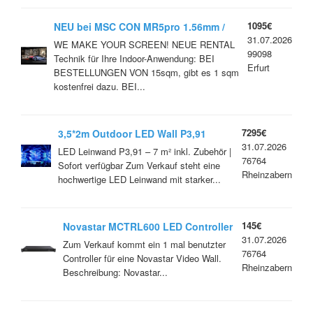
1095€
NEU bei MSC CON MR5pro 1.56mm /
31.07.2026
INDOOR HIGH END STANDARD / GOB
WE MAKE YOUR SCREEN! NEUE RENTAL
99098
Technik für Ihre Indoor-Anwendung: BEI
Erfurt
BESTELLUNGEN VON 15sqm, gibt es 1 sqm
kostenfrei dazu. BEI...
7295€
3,5*2m Outdoor LED Wall P3,91
31.07.2026
3840Hz SET
LED Leinwand P3,91 – 7 m² inkl. Zubehör |
76764
Sofort verfügbar Zum Verkauf steht eine
Rheinzabern
hochwertige LED Leinwand mit starker...
145€
Novastar MCTRL600 LED Controller
31.07.2026
Video Wall
Zum Verkauf kommt ein 1 mal benutzter
76764
Controller für eine Novastar Video Wall.
Rheinzabern
Beschreibung: Novastar...