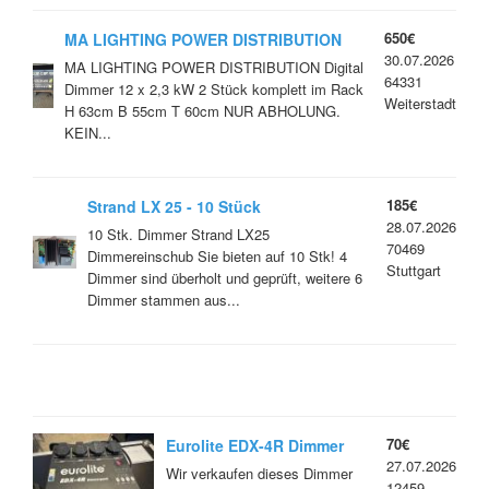
650€
MA LIGHTING POWER DISTRIBUTION
30.07.2026
Digital Dimmer 12 x 2,3 kW
MA LIGHTING POWER DISTRIBUTION Digital
64331
Dimmer 12 x 2,3 kW 2 Stück komplett im Rack
Weiterstadt
H 63cm B 55cm T 60cm NUR ABHOLUNG.
KEIN...
185€
Strand LX 25 - 10 Stück
28.07.2026
Dimmereinschub
10 Stk. Dimmer Strand LX25
70469
Dimmereinschub Sie bieten auf 10 Stk! 4
Stuttgart
Dimmer sind überholt und geprüft, weitere 6
Dimmer stammen aus...
70€
Eurolite EDX-4R Dimmer
27.07.2026
Pack
Wir verkaufen dieses Dimmer
12459