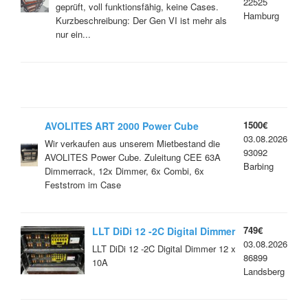
22525
geprüft, voll funktionsfähig, keine Cases.
Hamburg
Kurzbeschreibung: Der Gen VI ist mehr als
nur ein...
1500€
AVOLITES ART 2000 Power Cube
03.08.2026
Wir verkaufen aus unserem Mietbestand die
93092
AVOLITES Power Cube. Zuleitung CEE 63A
Barbing
Dimmerrack, 12x Dimmer, 6x Combi, 6x
Feststrom im Case
749€
LLT DiDi 12 -2C Digital Dimmer
03.08.2026
12 x 10A
LLT DiDi 12 -2C Digital Dimmer 12 x
86899
10A
Landsberg