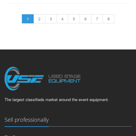
1
2
3
4
5
6
7
8
The largest classifieds market around the event equipment.
Sell professionally