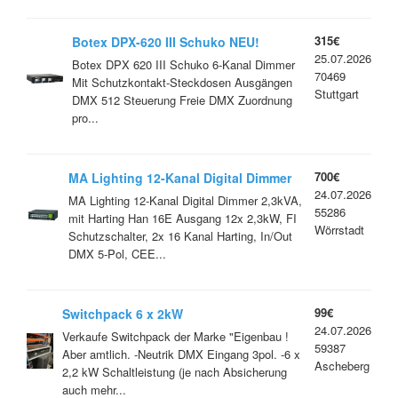
315€
Botex DPX-620 III Schuko NEU!
25.07.2026
Botex DPX 620 III Schuko 6-Kanal Dimmer
70469
Mit Schutzkontakt-Steckdosen Ausgängen
Stuttgart
DMX 512 Steuerung Freie DMX Zuordnung
pro...
700€
MA Lighting 12-Kanal Digital Dimmer
24.07.2026
2,3kVA, mit Harting Han 16E Ausgang
MA Lighting 12-Kanal Digital Dimmer 2,3kVA,
55286
mit Harting Han 16E Ausgang 12x 2,3kW, FI
Wörrstadt
Schutzschalter, 2x 16 Kanal Harting, In/Out
DMX 5-Pol, CEE...
99€
Switchpack 6 x 2kW
24.07.2026
Verkaufe Switchpack der Marke "Eigenbau !
59387
Aber amtlich. -Neutrik DMX Eingang 3pol. -6 x
Ascheberg
2,2 kW Schaltleistung (je nach Absicherung
auch mehr...