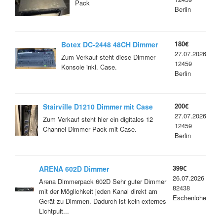
Pack
Berlin
180€
Botex DC-2448 48CH Dimmer
27.07.2026
Konsole mit Case
Zum Verkauf steht diese Dimmer
12459
Konsole inkl. Case.
Berlin
200€
Stairville D1210 Dimmer mit Case
27.07.2026
Zum Verkauf steht hier ein digitales 12
12459
Channel Dimmer Pack mit Case.
Berlin
399€
ARENA 602D Dimmer
26.07.2026
Arena Dimmerpack 602D Sehr guter Dimmer
82438
mit der Möglichkeit jeden Kanal direkt am
Eschenlohe
Gerät zu Dimmen. Dadurch ist kein externes
Lichtpult...