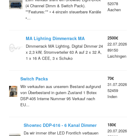
52078
(4 Channel Dimm & Switch Pack).
Aachen
**Features:** • 4 einzeln steuerbare Kanäle
•...
2500€
MA Lighting Dimmerrack MA
22.07.2026
Lighting, Digital Dimmer 24 x 2,3 kW,
Dimmerrack MA Lighting, Digital Dimmer 24
89150
Stromverteiler 63 A auf 2 x 32 A, 1 x
x 2,3 kW, Stromverteiler 63 A auf 2 x 32 A,
Laichingen
16 A CEE, 3 x Schuko
1 x 16 A CEE, 3 x Schuko
70€
Switch Packs
31.07.2026
Wir verkaufen aus unserem Bestand aufgrund
52459
von Überbestand in gutem Zustand 1 Botex
Inden
DSP-405 Interne Nummer 95 Verkauf nach
EU...
180€
Showtec DDP-616 - 6 Kanal Dimmer
20.07.2026
Da wir immer öfter LED Frontlich verbauen