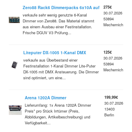
275€
Zero88 Rack6 Dimmerpacks 6x10A auf
30.07.2026
HAN16
verkaufe sehr wenig genutzte 6-Kanal
53894
Dimmer von Zero88. Das Material stammt
Mechernich
aus einem Ausbau einer Festinstallation.
Frische DGUV V3 Prüfung...
125€
Liteputer DX-1005 1-Kanal DMX
30.07.2026
Dimmer für LED Retrofit 230V
verkaufe aus Überbestand einer
53894
Festinstallation 1-Kanal Dimmer Lite-Puter
Mechernich
DX-1005 mit DMX Ansteuerung. Die Dimmer
sind optimiert, um eine...
199,99€
Arena 1202A Dimmer
30.07.2026
Lieferumfang: 1x Arena 1202A Dimmer
13403
Preis* pro Stück Irrtümer (Preis,
Berlin
Abbildungen, Artikelbeschreibung) und
Verfügbarkeit...