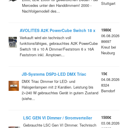
Stuttgart
Mercedes unter den Handdimmern! 2000 -
Nachfolgemodell des...
1980€
AVOLITES A2K PowerCube Switch 18 x
06.08.2026
10 A Dimmer/Feststrom 6 x 16A
Verkauft wird ein technisch voll
86697
Feststrom "folgende Nr. immer
funktionsfähiges, gebrauchtes A2K PowerCube
Kreut bei
angeben: 225*"
Switch 18 x 10 A Dimmer/Feststrom 6 x 16A
Neuburg
Feststrom inkl. Amptown...
15€
JB-Systems DSP2-LED DMX Triac
04.08.2026
Dimmer
DMX Triac Dimmer für LED- und
8324
Halogenlampen mit 2 Kanälen. Leistung bis
Berndorf
2×240 W gebrauchtes Gerät in gutem Zustand
(siehe...
1500€
LSC GEN VI Dimmer / Stromverteiler
03.08.2026
CEE 32 A -> 2x HAN 16
Gebrauchte LSC Gen VI Dimmer. Technisch