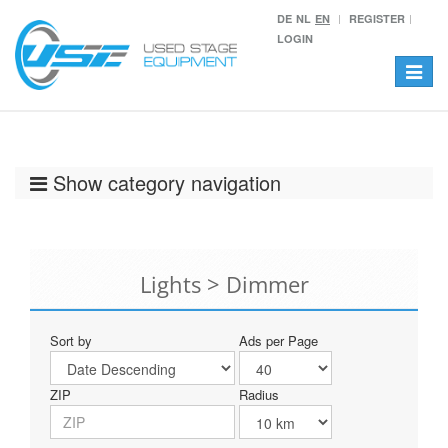
DE
NL
EN
REGISTER
LOGIN
Toggle
navigat
Show category navigation
Lights > Dimmer
Sort by
Ads per Page
ZIP
Radius