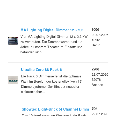
800€
MA Lighting Digital Dimmer 12 × 2,3
22.07.2026
kW
Vier MA Lighting Digital Dimmer 12 x 2,3 kW
10961
zu verkaufen. Die Dimmer waren rund 12
Berlin
Jahre in unserem Theater im Einsatz und
befanden sich...
220€
Ultralite Zero 88 Rack 6
22.07.2026
Die Rack 6 Dimmerserie ist die optimale
52078
Wahl im Bereich der kosteneffektiven 19“
Aachen
Dimmersysteme. Der Einsatz neuester
elektronischer...
70€
Showtec Light-Brick (4 Channel Dimm
22.07.2026
& Switch Pack)
Zum Verkauf steht ein Showtec Light-Brick