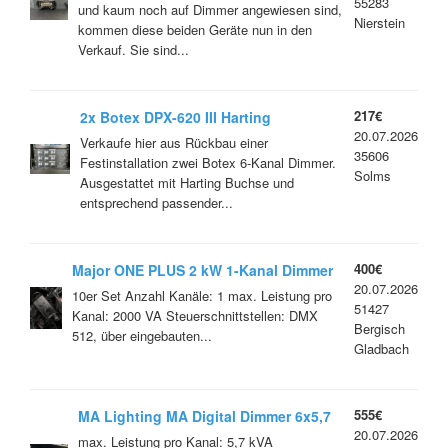
55283
und kaum noch auf Dimmer angewiesen sind,
Nierstein
kommen diese beiden Geräte nun in den
Verkauf. Sie sind...
217€
2x Botex DPX-620 III Harting
20.07.2026
Verkaufe hier aus Rückbau einer
35606
Festinstallation zwei Botex 6-Kanal Dimmer.
Solms
Ausgestattet mit Harting Buchse und
entsprechend passender...
400€
Major ONE PLUS 2 kW 1-Kanal Dimmer
20.07.2026
mit DMX / 10Stk.
10er Set Anzahl Kanäle: 1 max. Leistung pro
51427
Kanal: 2000 VA Steuerschnittstellen: DMX
Bergisch
512, über eingebauten...
Gladbach
555€
MA Lighting MA Digital Dimmer 6x5,7
20.07.2026
kVA 5KW Dimmer
max. Leistung pro Kanal: 5,7 kVA