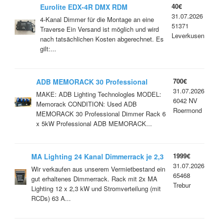
40€
Eurolite EDX-4R DMX RDM
31.07.2026
4-Kanal Dimmer für die Montage an eine
51371
Traverse Ein Versand ist möglich und wird
Leverkusen
nach tatsächlichen Kosten abgerechnet. Es
gilt:...
700€
ADB MEMORACK 30 Professional
31.07.2026
Dimmer Rack 6 x 5kW
MAKE: ADB Lighting Technologles MODEL:
6042 NV
Memorack CONDITION: Used ADB
Roermond
MEMORACK 30 Professional Dimmer Rack 6
x 5kW Professional ADB MEMORACK...
1999€
MA Lighting 24 Kanal Dimmerrack je 2,3
31.07.2026
KW mit Stromverteilung
Wir verkaufen aus unserem Vermietbestand ein
65468
gut erhaltenes Dimmerrack. Rack mit 2x MA
Trebur
Lighting 12 x 2,3 kW und Stromverteilung (mit
RCDs) 63 A...