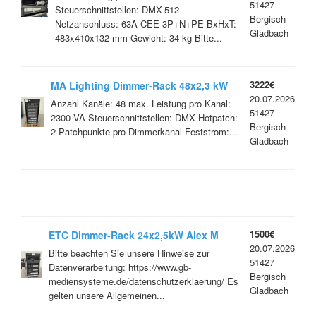
51427
Steuerschnittstellen: DMX-512
Bergisch
Netzanschluss: 63A CEE 3P+N+PE BxHxT:
Gladbach
483x410x132 mm Gewicht: 34 kg Bitte...
3222€
MA Lighting Dimmer-Rack 48x2,3 kW
20.07.2026
48-Kanal Dimmer mit Hotpatch
Anzahl Kanäle: 48 max. Leistung pro Kanal:
51427
2300 VA Steuerschnittstellen: DMX Hotpatch:
Bergisch
2 Patchpunkte pro Dimmerkanal Feststrom:...
Gladbach
1500€
ETC Dimmer-Rack 24x2,5kW Alex M
20.07.2026
Bitte beachten Sie unsere Hinweise zur
51427
Datenverarbeitung: https://www.gb-
Bergisch
mediensysteme.de/datenschutzerklaerung/ Es
Gladbach
gelten unsere Allgemeinen...