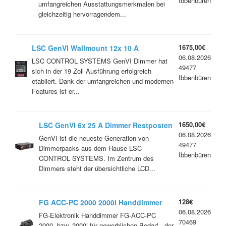
Ibbenbüren
umfangreichen Ausstattungsmerkmalen bei
gleichzeitig hervorragendem...
1675,00€
LSC GenVI Wallmount 12x 10 A
06.08.2026
Restposten
LSC CONTROL SYSTEMS GenVI Dimmer hat
49477
sich in der 19 Zoll Ausführung erfolgreich
Ibbenbüren
etabliert. Dank der umfangreichen und modernen
Features ist er...
1650,00€
LSC GenVI 6x 25 A Dimmer Restposten
06.08.2026
GenVI ist die neueste Generation von
49477
Dimmerpacks aus dem Hause LSC
Ibbenbüren
CONTROL SYSTEMS. Im Zentrum des
Dimmers steht der übersichtliche LCD...
128€
FG ACC-PC 2000 2000i Handdimmer
06.08.2026
FG-Elektronik Handdimmer FG-ACC-PC
70469
2000, bzw. 2000i für gewerblichen Bedarf - der