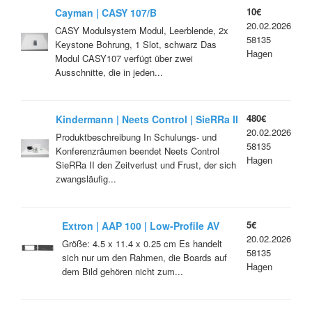
10€
Cayman | CASY 107/B
20.02.2026
CASY Modulsystem Modul, Leerblende, 2x
58135
Keystone Bohrung, 1 Slot, schwarz Das
Hagen
Modul CASY107 verfügt über zwei
Ausschnitte, die in jeden...
480€
Kindermann | Neets Control | SieRRa II
20.02.2026
| Polarweiß
Produktbeschreibung In Schulungs- und
58135
Konferenzräumen beendet Neets Control
Hagen
SieRRa II den Zeitverlust und Frust, der sich
zwangsläufig...
5€
Extron | AAP 100 | Low-Profile AV
20.02.2026
Connectivity Mounting Frame | black
Größe: 4.5 x 11.4 x 0.25 cm Es handelt
58135
| Part No. 60-593-02
sich nur um den Rahmen, die Boards auf
Hagen
dem Bild gehören nicht zum...