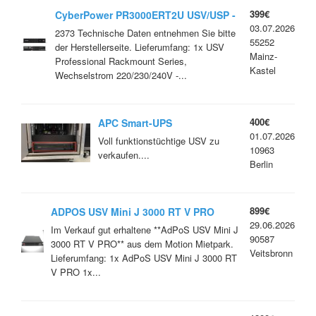
399€
CyberPower PR3000ERT2U USV/USP -
03.07.2026
3000 Watt/3000 VA
2373 Technische Daten entnehmen Sie bitte
55252
der Herstellerseite. Lieferumfang: 1x USV
Mainz-
Professional Rackmount Series,
Kastel
Wechselstrom 220/230/240V -...
400€
APC Smart-UPS
01.07.2026
Voll funktionstüchtige USV zu
10963
verkaufen....
Berlin
899€
ADPOS USV Mini J 3000 RT V PRO
29.06.2026
Im Verkauf gut erhaltene **AdPoS USV Mini J
90587
3000 RT V PRO** aus dem Motion Mietpark.
Veitsbronn
Lieferumfang: 1x AdPoS USV Mini J 3000 RT
V PRO 1x...