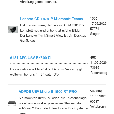
Abholung gerne jederzeit...
150€
Lenovo CD-18781Y Microsoft Teams
17.05.2026
Display Videokonferenz
Hallo zusammen, der Lenovo CD-18781Y ist
57074
komplett neu und unbenutzt (siehe Bilder).
Siegen
Der Lenovo ThinkSmart View ist ein Desktop-
Gerät, das...
40€
#151 APC USV BX500 CI
11.05.2026
*************************************************************
73635
Das angebotene Material ist bis zum Verkauf ggf.
Rudersberg
weiterhin bei uns im Einsatz. Die...
599,00€
ADPOS USV Micro S 1500 RT PRO
11.05.2026
Sie möchten Ihren PC oder Ihre Telefonanlage
90587
vor einem unvorhergesehenen Stromausfall
Veitsbronn
schützen? Dann sind Line Interactive Systeme
genau...