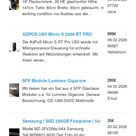
19" Rackschrank, 26 HE glasfronttür Höhe:
07743
147cm Tiefe: 80cm Breite: 60cm gebraucht, in
Jena
working condition vor Ausbau aus der...
699€
ADPOS USV Micro S 2000 RT PRO
09.03.2026
Die AdPoS Micro S RT Pro USV wurde mit
90587
Mikroprozessor-Steuerung für schnelle
Veitsbronn
Reaktion auf Netzstörungen entwickelt. Mit
ihrem reinen...
200€
SFP Module Luminex Gigacore
04.03.2026
Multimode
Wir bieten hier ein Set aus 4 SFP Glasfaser
99086
Modulen u.a. für Luminex Gigacore. Genaue
Erfurt
Bezeichnung: GS-1285-S5CD Multimode
35€
Samsung | SSD 256GB Festplatte | für
20.02.2026
MacBook
Model MZ-JPV256s/0A4 Samsung
58135
S4LN058A01-8030 Das Foto ist ein