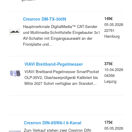
149€
Crestron DM-TX-300N
05.05.2026
Hauptmerkmale DigitalMedia™ CAT-Sender
22761
und Multimedia-Schnittstelle Eingebauter 3x1
Hamburg
AV-Schalter mit Eingangsauswahl an der
Frontplatte und...
375€
VIAVI Breitband-Pegelmesser
10.04.2026
SmartPocket OLP-35V2
VIAVI Breitband-Pegelmesser SmartPocket
04356
OLP-35V2, Glasfaserprüfgerät Kalibriert bis
Leipzig
Mitte 2027 Sofort verfügbar am Standort...
175€
Crestron DIN-8SW8-I 8-Kanal
05.05.2026
Schaltaktor – DIN-Schiene –
Zum Verkauf stehen zwei Crestron DIN-