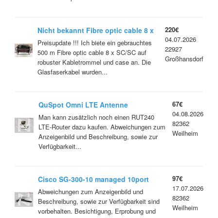
220€
Nicht bekannt Fibre optic cable 8 x
04.07.2026
SC/SC auf Trommel mit Case
Preisupdate !!! Ich biete ein gebrauchtes
22927
500 m Fibre optic cable 8 x SC/SC auf
Großhansdorf
robuster Kabletrommel und case an. Die
Glasfaserkabel wurden...
67€
QuSpot Omni LTE Antenne
04.08.2026
Man kann zusätzlich noch einen RUT240
82362
LTE-Router dazu kaufen. Abweichungen zum
Weilheim
Anzeigenbild und Beschreibung, sowie zur
Verfügbarkeit...
97€
Cisco SG-300-10 managed 10port
17.07.2026
Switch
Abweichungen zum Anzeigenbild und
82362
Beschreibung, sowie zur Verfügbarkeit sind
Weilheim
vorbehalten. Besichtigung, Erprobung und