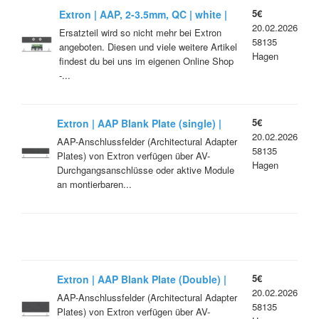
5€
Extron | AAP, 2-3.5mm, QC | white |
20.02.2026
Part No. 70-331-21
Ersatzteil wird so nicht mehr bei Extron
58135
angeboten. Diesen und viele weitere Artikel
Hagen
findest du bei uns im eigenen Online Shop
-...
5€
Extron | AAP Blank Plate (single) |
20.02.2026
black | Part No. 70-090-11
AAP-Anschlussfelder (Architectural Adapter
58135
Plates) von Extron verfügen über AV-
Hagen
Durchgangsanschlüsse oder aktive Module
an montierbaren...
5€
Extron | AAP Blank Plate (Double) |
20.02.2026
black | Part No. 70-090-12
AAP-Anschlussfelder (Architectural Adapter
58135
Plates) von Extron verfügen über AV-