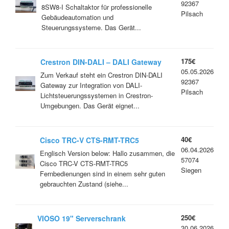
92367
gebraucht – sehr guter Zustand
8SW8-I Schaltaktor für professionelle
Pilsach
Gebäudeautomation und
Steuerungssysteme. Das Gerät...
175€
Crestron DIN-DALI – DALI Gateway
05.05.2026
Lichtsteuerung – gebraucht
Zum Verkauf steht ein Crestron DIN-DALI
92367
Gateway zur Integration von DALI-
Pilsach
Lichtsteuerungssystemen in Crestron-
Umgebungen. Das Gerät eignet...
40€
Cisco TRC-V CTS-RMT-TRC5
06.04.2026
Fernbedienung Remote Control
Englisch Version below: Hallo zusammen, die
57074
Cisco TRC-V CTS-RMT-TRC5
Siegen
Fernbedienungen sind in einem sehr guten
gebrauchten Zustand (siehe...
250€
VIOSO 19" Serverschrank
30.06.2026