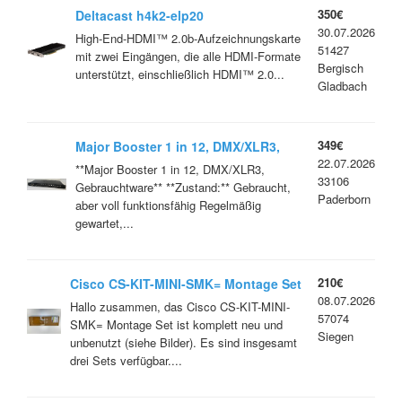
350€
Deltacast h4k2-elp20
30.07.2026
High-End-HDMI™ 2.0b-Aufzeichnungskarte
51427
mit zwei Eingängen, die alle HDMI-Formate
Bergisch
unterstützt, einschließlich HDMI™ 2.0...
Gladbach
349€
Major Booster 1 in 12, DMX/XLR3,
22.07.2026
Gebrauchtware | G4001281
**Major Booster 1 in 12, DMX/XLR3,
33106
Gebrauchtware** **Zustand:** Gebraucht,
Paderborn
aber voll funktionsfähig Regelmäßig
gewartet,...
210€
Cisco CS-KIT-MINI-SMK= Montage Set
08.07.2026
Neu für Screen Mount Kit
Hallo zusammen, das Cisco CS-KIT-MINI-
57074
SMK= Montage Set ist komplett neu und
Siegen
unbenutzt (siehe Bilder). Es sind insgesamt
drei Sets verfügbar....