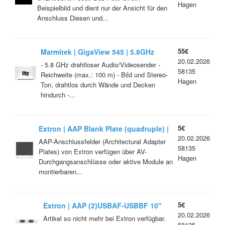
Hagen
Beispielbild und dient nur der Ansicht für den
Anschluss Diesen und...
55€
Marmitek | GigaView 545 | 5.8GHz
20.02.2026
Wireless Audio/Video Sender
- 5.8 GHz drahtloser Audio/Videosender -
58135
Reichweite (max.: 100 m) - Bild und Stereo-
Hagen
Ton, drahtlos durch Wände und Decken
hindurch -...
5€
Extron | AAP Blank Plate (quadruple) |
20.02.2026
black | Part No. 70-090-14
AAP-Anschlussfelder (Architectural Adapter
58135
Plates) von Extron verfügen über AV-
Hagen
Durchgangsanschlüsse oder aktive Module an
montierbaren...
5€
Extron | AAP (2)USBAF-USBBF 10"
20.02.2026
PGTAILS | white | Part No. 70-382-13
Artikel so nicht mehr bei Extron verfügbar.
58135