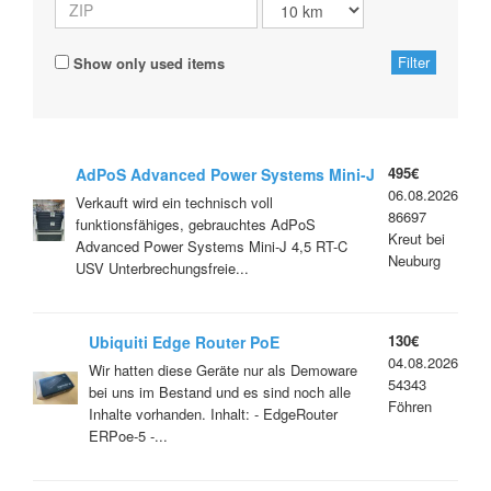
Show only used items
495€
AdPoS Advanced Power Systems Mini-J
06.08.2026
4,5 RT-C USV Unterbrechungsfreie
Verkauft wird ein technisch voll
86697
Stromversorgung "folgende Nr. immer
funktionsfähiges, gebrauchtes AdPoS
Kreut bei
angeben: 126*"
Advanced Power Systems Mini-J 4,5 RT-C
Neuburg
USV Unterbrechungsfreie...
130€
Ubiquiti Edge Router PoE
04.08.2026
(originalverpackt)
Wir hatten diese Geräte nur als Demoware
54343
bei uns im Bestand und es sind noch alle
Föhren
Inhalte vorhanden. Inhalt: - EdgeRouter
ERPoe-5 -...