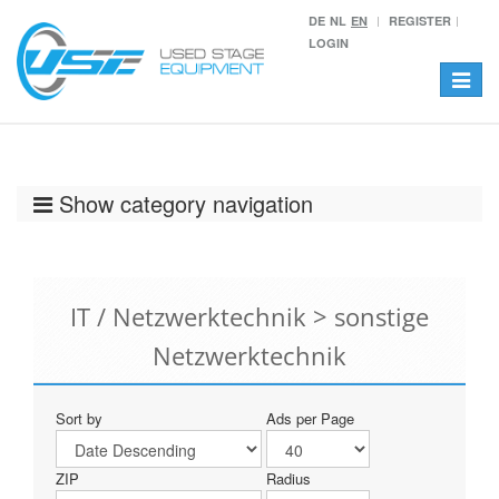
DE
NL
EN
REGISTER
LOGIN
Toggle
navigat
Show category navigation
IT / Netzwerktechnik > sonstige
Netzwerktechnik
Sort by
Ads per Page
ZIP
Radius