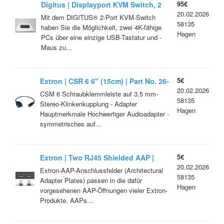
95€
Digitus | Displayport KVM Switch, 2
20.02.2026
Port, 4K60Hz
Mit dem DIGITUS® 2-Port KVM-Switch
58135
haben Sie die Möglichkeit, zwei 4K-fähige
Hagen
PCs über eine einzige USB-Tastatur und -
Maus zu...
5€
Extron | CSR 6 6" (15cm) | Part No. 26-
20.02.2026
620-01 Rev.D3
CSM 6 Schraubklemmleiste auf 3,5 mm-
58135
Stereo-Klinkenkupplung - Adapter
Hagen
Hauptmerkmale Hochwertiger Audioadapter -
symmetrisches auf...
5€
Extron | Two RJ45 Shielded AAP |
20.02.2026
black | Part No. 70-100-14
Extron-AAP-Anschlussfelder (Architectural
58135
Adapter Plates) passen in die dafür
Hagen
vorgesehenen AAP-Öffnungen vieler Extron-
Produkte. AAPs...