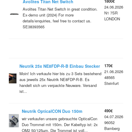
1800€
Avolites Titan Net Switch
24.06.2026
Avolites Titan Net Switch in great condition.
N1 7SR
Ex-demo unit (2024) For more
LONDON
details/enquiries, feel free to contact us.
SE38393565
170€
Neutrik 25x NE8FDP-R-B Einbau Stecker
21.06.2026
D Form Ethercon RJ45
Moin! Ich verkaufe hier bis zu 3 Sets bestehend
48565
aus jeweils 25x Neutrik NE8FDP-R-B. Es
Steinfurt
handelt sich um verpackte Neuware. Versand
ist...
490€
Neutrik OpticalCON Duo 150m
04.07.2026
Multimode Glasfaser / LWL
wir verkaufen unsere gebrauchte OpticalCon
96052
Duo Trommel mit 150m. Der Kabeltyp ist: 2x
Bamberg
OM2 50/125µm. Die Trommel ist voll...