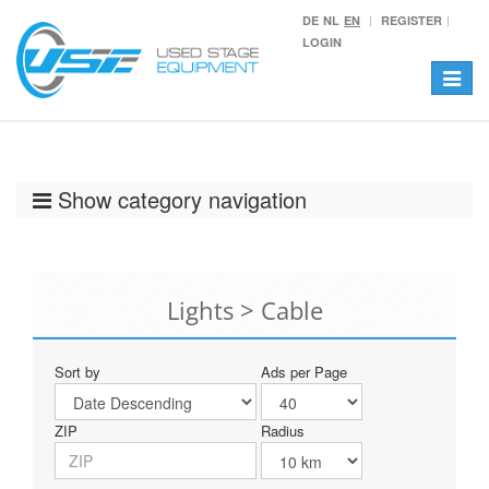
DE
NL
EN
REGISTER
LOGIN
Toggle
navigat
Show category navigation
Lights > Cable
Sort by
Ads per Page
ZIP
Radius