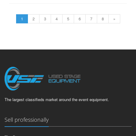
1
2
3
4
5
6
7
8
»
The largest classifieds market around the event equipment.
Sell professionally