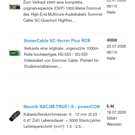
Solid MKII (AES/EBU) 1000m Trommel
Zum Verkauf steht eine komplette,
06110
OVP
originalverpackte (OVP) 1000-Meter-Trommel
Halle
des High-End Multicore-Audiokabels Sommer
Cable SC-Quantum Highflex...
4000€
SomerCable SC-Vector Plus RCB
23.07.2026
1.6/7.0 1000m Trommel OVP
Verkaufe eine originale, ungenutzte 1000m-
06110
Rolle hochwertiges HD-SDI / 3G-SDI
Halle
Videokabel von Sommer Cable. Perfekt für
Studioinstallationen,...
6,4€
Neutrik NAC3M-TRUE1-S - powerCON
18.07.2026
TRUE1
Kabelaußendurchmesser: 6 - 12 mm (0,23 -
59581
0,47 Zoll) Lebensdauer: > 5000 Steckzyklen
Warstein
Leiterquerschnitt (mm²): 1,5 - 2,5...