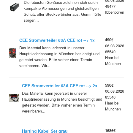
06.08.2026
Die robusten Gehäuse zeichnen sich durch
49477
kompakte Abmessungen und gleichzeitigen
Ibbenbüren
Schutz aller Steckverbinder aus. Gummifüße
sorgen...
490€
CEE Stromverteiler 63A CEE rot --> 1x
06.08.2026
63A CEE rot, 3x 32A CEE rot, 3x 16A CEE
Das Material kann jederzeit in unserer
85540
rot, 12x Schuko (MIT FI/RCD 30mA)
Hauptniederlassung in München besichtigt und
Haar bei
getestet werden. Bitte vorher einen Termin
München
vereinbaren. Wir...
590€
CEE Stromverteiler 63A CEE rot --> 2x
06.08.2026
32A CEE rot, 2x 16A CEE rot, 12x
Das Material kann jederzeit in unserer
85540
Schuko (MIT FI/RCD 30mA
Hauptniederlassung in München besichtigt und
Haar bei
getestet werden. Bitte vorher einen Termin
München
vereinbaren....
1686€
Harting Kabel Set grau