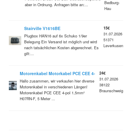
Bedburg-
aber in Ordnung. Anfragen bitte an:...
Hau
15€
Stairville V1616BE
31.07.2026
Plugbox HAN16 auf 6x Schuko 1/9er
51371
Belegung Ein Versand ist möglich und wird
Leverkusen
nach tatsächlichen Kosten abgerechnet. Es
gilt:...
24€
Motorenkabel Motorkabel PCE CEE 4-
31.07.2026
pol 1,5mm² H07RN-F versch. Längen
Hallo zusammen, wir verkaufen hier diverse
38122
5m/10m/15m/20m in schwarz
Motorenkabel in verschiedenen Längen!
Braunschweig
Motorenkabel PCE CEE 4-pol 1,5mm²
H07RN-F, 5 Meter ...