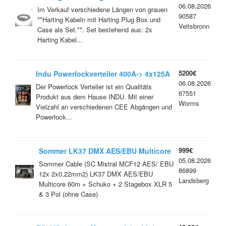
06.08.2026
Im Verkauf verschiedene Längen von grauen
90587
**Harting Kabeln mit Harting Plug Box und
Veitsbronn
Case als Set.**. Set bestehend aus: 2x
Harting Kabel...
5200€
Indu Powerlockverteiler 400A-> 4x125A
06.08.2026
4x63 2x 32A/400V 5P im Flightcase.
Der Powerlock Verteiler ist ein Qualitäts
67551
Produkt aus dem Hause INDU. Mit einer
Worms
Vielzahl an verschiedenen CEE Abgängen und
Powerlock...
999€
Sommer LK37 DMX AES/EBU Multicore
05.08.2026
60m + Schuko + 2 Stagebox XLR 5 & 3
Sommer Cable (SC Mistral MCF12 AES/ EBU
86899
Pol
12x 2x0,22mm2) LK37 DMX AES/EBU
Landsberg
Multicore 60m + Schuko + 2 Stagebox XLR 5
& 3 Pol (ohne Case)