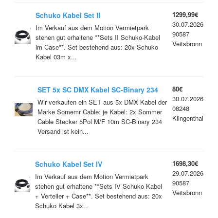
1299,99€
Schuko Kabel Set II
30.07.2026
Im Verkauf aus dem Motion Vermietpark
90587
stehen gut erhaltene **Sets II Schuko-Kabel
Veitsbronn
im Case**. Set bestehend aus: 20x Schuko
Kabel 03m x...
80€
SET 5x SC DMX Kabel SC-Binary 234
30.07.2026
10m 5Pol
Wir verkaufen ein SET aus 5x DMX Kabel der
08248
Marke Somemr Cable: je Kabel: 2x Sommer
Klingenthal
Cable Stecker 5Pol M/F 10m SC-Binary 234
Versand ist kein...
1698,30€
Schuko Kabel Set IV
29.07.2026
Im Verkauf aus dem Motion Vermietpark
90587
stehen gut erhaltene **Sets IV Schuko Kabel
Veitsbronn
+ Verteiler + Case**. Set bestehend aus: 20x
Schuko Kabel 3x...