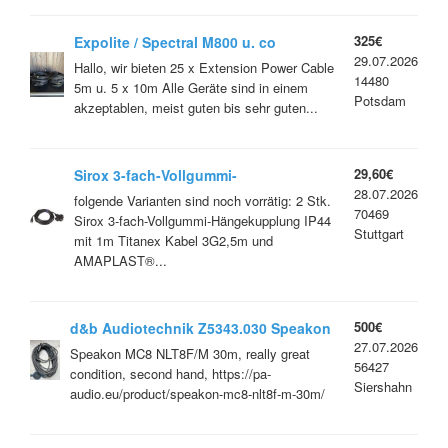
325€
Expolite / Spectral M800 u. co
29.07.2026
Extension Power Cable 5m u. 10m IP65
Hallo, wir bieten 25 x Extension Power Cable
14480
im Set
5m u. 5 x 10m Alle Geräte sind in einem
Potsdam
akzeptablen, meist guten bis sehr guten...
29,60€
Sirox 3-fach-Vollgummi-
28.07.2026
Hängekupplung mit Titanex Kabel und
folgende Varianten sind noch vorrätig: 2 Stk.
70469
Mennekes Amaplast / Sirox
Sirox 3-fach-Vollgummi-Hängekupplung IP44
Stuttgart
Vollgummistecker
mit 1m Titanex Kabel 3G2,5m und
AMAPLAST®...
500€
d&b Audiotechnik Z5343.030 Speakon
27.07.2026
MC8 NLT8F/M 30m
Speakon MC8 NLT8F/M 30m, really great
56427
condition, second hand, https://pa-
Siershahn
audio.eu/product/speakon-mc8-nlt8f-m-30m/