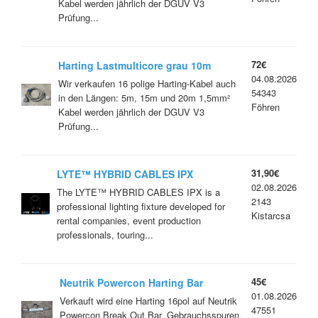
Kabel werden jährlich der DGUV V3
Prüfung...
72€
Harting Lastmulticore grau 10m
04.08.2026
Wir verkaufen 16 polige Harting-Kabel auch
54343
in den Längen: 5m, 15m und 20m 1,5mm²
Föhren
Kabel werden jährlich der DGUV V3
Prüfung...
31,90€
LYTE™ HYBRID CABLES IPX
02.08.2026
The LYTE™ HYBRID CABLES IPX is a
2143
professional lighting fixture developed for
Kistarcsa
rental companies, event production
professionals, touring...
45€
Neutrik Powercon Harting Bar
01.08.2026
Lastkabel Breakout Box
Verkauft wird eine Harting 16pol auf Neutrik
47551
Powercon Break Out Bar. Gebrauchsspuren,