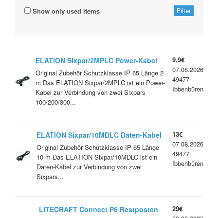
Show only used items
9,9€
ELATION Sixpar/2MPLC Power-Kabel
07.08.2026
male/female Neuware/Restposten
Original Zubehör Schutzklasse IP 65 Länge 2
49477
m Das ELATION Sixpar/2MPLC ist ein Power-
Ibbenbüren
Kabel zur Verbindung von zwei Sixpars
100/200/300...
13€
ELATION Sixpar/10MDLC Daten-Kabel
07.08.2026
male/female Vorführware
Original Zubehör Schutzklasse IP 65 Länge
49477
10 m Das ELATION Sixpar/10MDLC ist ein
Ibbenbüren
Daten-Kabel zur Verbindung von zwei
Sixpars...
29€
LITECRAFT Connect P6 Restposten