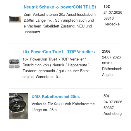
15€
Neutrik Schuko -> powerCON TRUE1
24.07.2026
Kabel 2,50m [Anschlusskabel]
Zum Verkauf stehen 20x Anschlusskabel in
58313
2,50m Länge inkl. Schrumpfschlauch und
Herdecke
einfachem Kabelklett Zustand: NEU und
unbenutzt
250€
10x PowerCon True1 - TOP Verteiler /
24.07.2026
Distribution von ( Neutrik /
10x PowerCon True1 - TOP Verteiler /
88167
Happareute )
Distribution von ( Neutrik / Happareute )
Röthenbach
Zustand: gebraucht / gut / sauber Foto:
Allgäu
original Warenfoto 10...
50€
DMX Kabeltrommel 25m.
24.07.2026
Verkaufe DMX/230 Volt Kabeltrommel.
59387
Länge ca. 25m.
Ascheberg