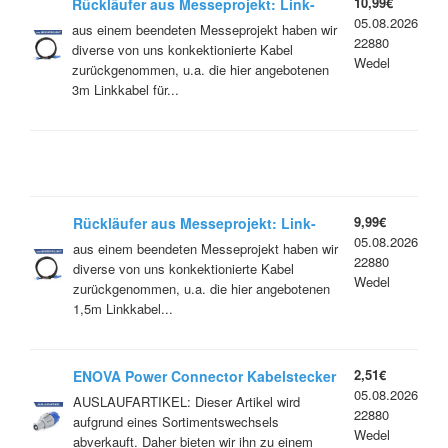
10,99€
Rückläufer aus Messeprojekt: Link-
05.08.2026
Kabel Titanex/Enova (Powercon
aus einem beendeten Messeprojekt haben wir
22880
kompatibel) 3m
diverse von uns konkektionierte Kabel
Wedel
zurückgenommen, u.a. die hier angebotenen
3m Linkkabel für...
9,99€
Rückläufer aus Messeprojekt: Link-
05.08.2026
Kabel Titanex/Enova (Powercon
aus einem beendeten Messeprojekt haben wir
22880
kompatibel) 1,5m
diverse von uns konkektionierte Kabel
Wedel
zurückgenommen, u.a. die hier angebotenen
1,5m Linkkabel...
2,51€
ENOVA Power Connector Kabelstecker
05.08.2026
Grau/Blau Output
AUSLAUFARTIKEL: Dieser Artikel wird
22880
aufgrund eines Sortimentswechsels
Wedel
abverkauft. Daher bieten wir ihn zu einem