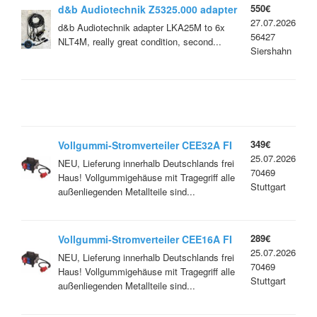
550€
d&b Audiotechnik Z5325.000 adapter
27.07.2026
LKA25M to 6x NLT4M
d&b Audiotechnik adapter LKA25M to 6x
56427
NLT4M, really great condition, second...
Siershahn
349€
Vollgummi-Stromverteiler CEE32A FI
25.07.2026
auf 2x CEE 16A und 3x Schuko
NEU, Lieferung innerhalb Deutschlands frei
70469
Haus! Vollgummigehäuse mit Tragegriff alle
Stuttgart
außenliegenden Metallteile sind...
289€
Vollgummi-Stromverteiler CEE16A FI
25.07.2026
auf 2x CEE 16A und 3x Schuko
NEU, Lieferung innerhalb Deutschlands frei
70469
Haus! Vollgummigehäuse mit Tragegriff alle
Stuttgart
außenliegenden Metallteile sind...