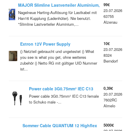
99€
MAJOR Slimline Lastverteiler Aluminium,
23.07.2026
Eingang 1 x Harting Han 16E, Ausgang 6
Nagelneue Harting-Auflösung für Lastkabel mit
63755
x Schuko, verkabelt, silber
Han16 Kupplung (Ladenhüter). Nie benutzt.
Alzenau
"Slimline Lastverteiler Aluminium,...
10€
Extron 12V Power Supply
23.07.2026
() Netzteil gebraucht und ungetestet () What
8324
you see is what you get, ohne weiteres
Berndorf
zubehör () Netto RG mit gültiger UID Nummer
ist...
0,39€
Power cable 3G0.75mm² IEC C13
20.07.2026
female to Schuko male - 1.2m
Power cable 3G0.75mm² IEC C13 female
7602RC
to Schuko male -...
Almelo
5000€
Sommer Cable QUANTUM 12 Highflex
23.07.2026