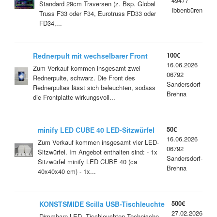
49477
Thekenelemente
Standard 29cm Traversen (z. Bsp. Global
Ibbenbüren
Truss F33 oder F34, Eurotruss FD33 oder
FD34,...
100€
Rednerpult mit wechselbarer Front
16.06.2026
und LED-Beleuchtung
Zum Verkauf kommen insgesamt zwei
06792
Rednerpulte, schwarz. Die Front des
Sandersdorf-
Rednerpultes lässt sich beleuchten, sodass
Brehna
die Frontplatte wirkungsvoll...
50€
minify LED CUBE 40 LED-Sitzwürfel
16.06.2026
mit Akku
Zum Verkauf kommen insgesamt vier LED-
06792
Sitzwürfel. Im Angebot enthalten sind: - 1x
Sandersdorf-
Sitzwürfel minify LED CUBE 40 (ca
Brehna
40x40x40 cm) - 1x...
500€
KONSTSMIDE Scilla USB-Tischleuchte
27.02.2026
weiß
Dimmbare LED- Tischleuchten Technische