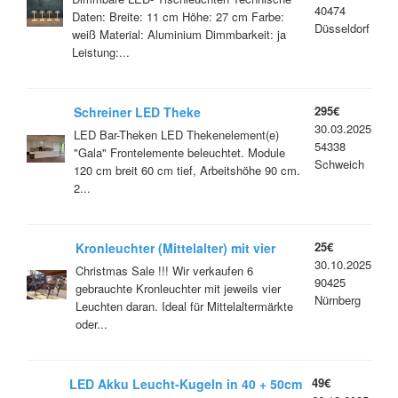
40474
Daten: Breite: 11 cm Höhe: 27 cm Farbe:
Düsseldorf
weiß Material: Aluminium Dimmbarkeit: ja
Leistung:...
295€
Schreiner LED Theke
30.03.2025
LED Bar-Theken LED Thekenelement(e)
54338
"Gala" Frontelemente beleuchtet. Module
Schweich
120 cm breit 60 cm tief, Arbeitshöhe 90 cm.
2...
25€
Kronleuchter (Mittelalter) mit vier
30.10.2025
Leuchten dunkelrot
Christmas Sale !!! Wir verkaufen 6
90425
gebrauchte Kronleuchter mit jeweils vier
Nürnberg
Leuchten daran. Ideal für Mittelaltermärkte
oder...
49€
LED Akku Leucht-Kugeln in 40 + 50cm