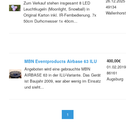
26.12.2025
Zum Verkauf stehen insgesamt 8 LED
49134
Leuchtkugeln (Moonlight, Snowball) in
Wallenhorst
Original Karton inkl. IR-Fernbedienung. 7x
50cm Durhcmesser 1x 40cm...
400,00€
MBN Eventproducts Airbase 63 ILU
01.02.2019
(mit leichtem Gehäuseschaden)
Angeboten wird eine gebrauchte MBN
86161
AIRBASE 63 in der ILU-Variante. Das Gerät
Augsburg
ist Baujahr 2009, war aber wenig im Einsatz
und sieht...
1