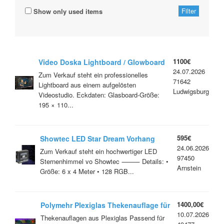
Show only used items
1100€
Video Doska Lightboard / Glowboard
24.07.2026
195×110 cm – professionelles LED-
Zum Verkauf steht ein professionelles
71642
Schreibglas für Videoproduktion,
Lightboard aus einem aufgelösten
Ludwigsburg
komplett mit Zubehör
Videostudio. Eckdaten: Glasboard-Größe:
195 × 110...
595€
Showtec LED Star Dream Vorhang
24.06.2026
6x4m RGB inkl. Controller
Zum Verkauf steht ein hochwertiger LED
97450
Sternenhimmel vo Showtec ⸻ Details: •
Arnstein
Größe: 6 x 4 Meter • 128 RGB...
1400,00€
Polymehr Plexiglas Thekenauflage für
10.07.2026
29er Traverse F34, FD34, H34
Thekenauflagen aus Plexiglas Passend für