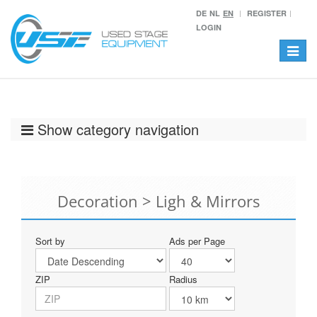
DE
NL
EN
REGISTER
LOGIN
Toggle
navigat
Show category navigation
Decoration > Ligh & Mirrors
Sort by
Ads per Page
ZIP
Radius