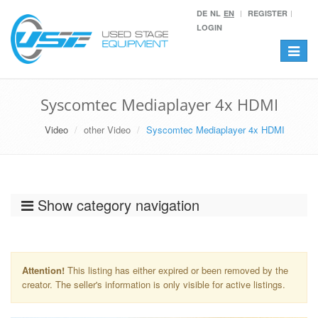
DE
NL
EN
REGISTER
LOGIN
Toggle
navigat
Syscomtec Mediaplayer 4x HDMI
Video
other Video
Syscomtec Mediaplayer 4x HDMI
Show category navigation
Attention!
This listing has either expired or been removed by the
creator. The seller's information is only visible for active listings.