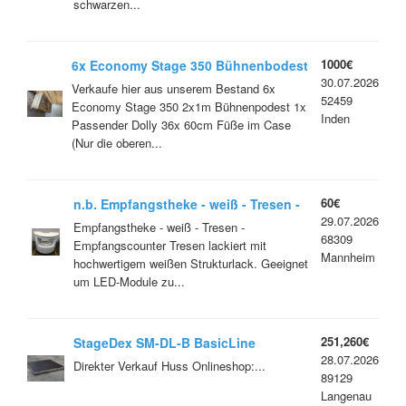
schwarzen...
1000€
6x Economy Stage 350 Bühnenbodest
30.07.2026
inkl. Füße und Transportwagen
Verkaufe hier aus unserem Bestand 6x
52459
Economy Stage 350 2x1m Bühnenpodest 1x
Inden
Passender Dolly 36x 60cm Füße im Case
(Nur die oberen...
60€
n.b. Empfangstheke - weiß - Tresen -
29.07.2026
Empfangscounter - RET1060
Empfangstheke - weiß - Tresen -
68309
Empfangscounter Tresen lackiert mit
Mannheim
hochwertigem weißen Strukturlack. Geeignet
um LED-Module zu...
251,260€
StageDex SM-DL-B BasicLine
28.07.2026
Bühnenpodest, SILBER, 100x100cm,
Direkter Verkauf Huss Onlineshop:...
89129
SONDERPOSTEN, B-WARE,
Langenau
TRANSPORTSCHADEN