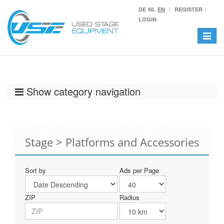
DE
NL
EN
REGISTER
LOGIN
Toggle
navigat
Show category navigation
Stage > Platforms and Accessories
Sort by
Ads per Page
ZIP
Radius