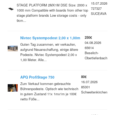
15.07.2026
STAGE PLATFORM 2MX1M DSE Size: 2000 x
727327
1000 mm Compatible with boards from other top
SUCEAVA
stage platform brands Low storage costs - only
9cm...
250€
Nivtec Systempodest 2,00 x 1,00m
04.08.2026
gebraucht
Guten Tag zusammen, wir verkaufen,
65614
aufgrund Neuanschaffung, einige ältere
Beselich-
Podeste. Nivtec Systempodest 2,00 x
Obertiefenbach
1,00 Meter. Alle...
80€
APQ ProfiStage 750
16.07.2026
Bühnenpodeste
Zum Verkauf kommen gebrauchte
85301
Bühnenpodeste. Optisch wie technisch
Schweitenkirchen
in gutem Zustand 11x 1mx1m je 100€
netto Füße...