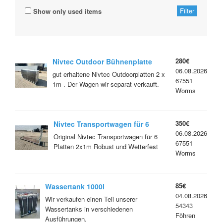
Show only used items
280€
Nivtec Outdoor Bühnenplatte
06.08.2026
2x1m
gut erhaltene Nivtec Outdoorplatten 2 x
67551
1m . Der Wagen wir separat verkauft.
Worms
350€
Nivtec Transportwagen für 6
06.08.2026
Platten
Original Nivtec Transportwagen für 6
67551
Platten 2x1m Robust und Wetterfest
Worms
85€
Wassertank 1000l
04.08.2026
Wir verkaufen einen Teil unserer
54343
Wassertanks in verschiedenen
Föhren
Ausführungen.