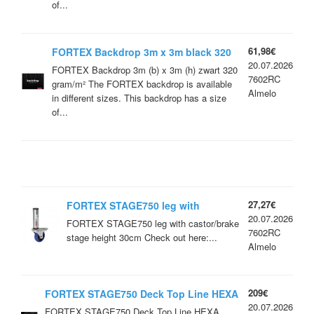
of...
61,98€
FORTEX Backdrop 3m x 3m black 320
20.07.2026
gr/m²
FORTEX Backdrop 3m (b) x 3m (h) zwart 320
7602RC
gram/m² The FORTEX backdrop is available
Almelo
in different sizes. This backdrop has a size
of...
27,27€
FORTEX STAGE750 leg with
20.07.2026
castor/brake stage height 30cm
FORTEX STAGE750 leg with castor/brake
7602RC
stage height 30cm Check out here:...
Almelo
209€
FORTEX STAGE750 Deck Top Line HEXA
20.07.2026
200×100 cm
FORTEX STAGE750 Deck Top Line HEXA