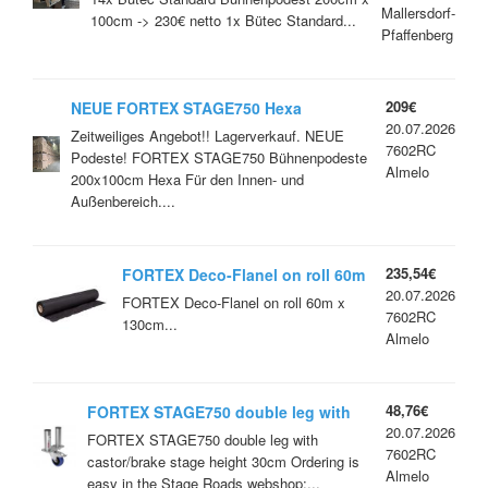
Mallersdorf-
100cm -> 230€ netto 1x Bütec Standard...
Pfaffenberg
209€
NEUE FORTEX STAGE750 Hexa
20.07.2026
200x100cm In- & Outdoor Podeste
Zeitweiliges Angebot!! Lagerverkauf. NEUE
7602RC
Podeste! FORTEX STAGE750 Bühnenpodeste
Almelo
200x100cm Hexa Für den Innen- und
Außenbereich....
235,54€
FORTEX Deco-Flanel on roll 60m
20.07.2026
x 130cm black
FORTEX Deco-Flanel on roll 60m x
7602RC
130cm...
Almelo
48,76€
FORTEX STAGE750 double leg with
20.07.2026
castor/brake stage height 30cm
FORTEX STAGE750 double leg with
7602RC
castor/brake stage height 30cm Ordering is
Almelo
easy in the Stage Roads webshop:...