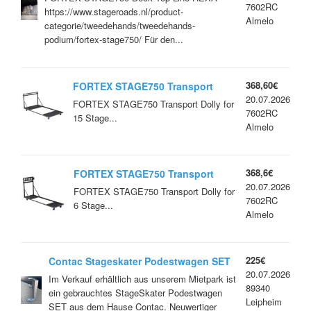
7602RC
https://www.stageroads.nl/product-
Almelo
categorie/tweedehands/tweedehands-
podium/fortex-stage750/ Für den...
368,60€
FORTEX STAGE750 Transport
20.07.2026
Dolly for 15 Stage Decks
FORTEX STAGE750 Transport Dolly for
7602RC
15 Stage...
Almelo
368,6€
FORTEX STAGE750 Transport
20.07.2026
Dolly for 6 Stage Decks
FORTEX STAGE750 Transport Dolly for
7602RC
6 Stage...
Almelo
225€
Contac Stageskater Podestwagen SET
20.07.2026
Im Verkauf erhältlich aus unserem Mietpark ist
89340
ein gebrauchtes StageSkater Podestwagen
Leipheim
SET aus dem Hause Contac. Neuwertiger