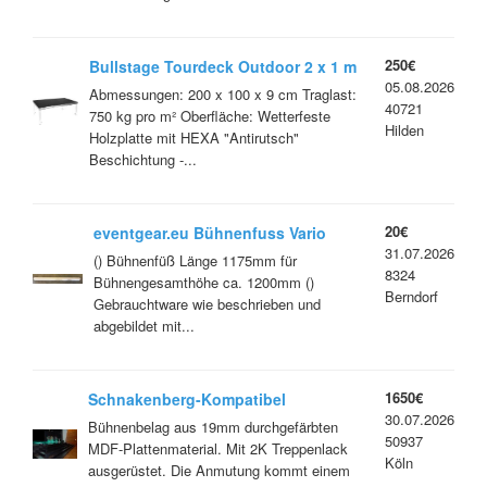
250€
Bullstage Tourdeck Outdoor 2 x 1 m
05.08.2026
Abmessungen: 200 x 100 x 9 cm Traglast:
40721
750 kg pro m² Oberfläche: Wetterfeste
Hilden
Holzplatte mit HEXA "Antirutsch"
Beschichtung -...
20€
eventgear.eu Bühnenfuss Vario
31.07.2026
1200mm für Podest mit runder 48mm
() Bühnenfüß Länge 1175mm für
8324
Aufnahme Bühnenpodest
Bühnengesamthöhe ca. 1200mm ()
Berndorf
Gebrauchtware wie beschrieben und
abgebildet mit...
1650€
Schnakenberg-Kompatibel
30.07.2026
Bühnenbelag-Plattenmaterial, schwarz
Bühnenbelag aus 19mm durchgefärbten
50937
MDF
MDF-Plattenmaterial. Mit 2K Treppenlack
Köln
ausgerüstet. Die Anmutung kommt einem