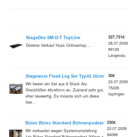
327,731€
StageDex SM-D-T TopLine
28.07.2026
Bühnenpodest, SILBER, 200x100cm,
Direkter Verkauf Huss Onlineshop:...
89129
SONDERPOSTEN,
Langenau
TRANSPORTSCHADEN
30€
Stageworx Fixed Leg Set Typ45 20cm
23.07.2026
Steckfüße 20cm - Set 8 Stück
Wir bieten ein Set aus 8 Stück Alu
75228
Steckfüßen 45x45mm an. Zustand sehr gut,
Ispringen
eher neuwertig. Es müsste sich um diese
hier...
230€
Bütec Bütec Standard Bühnenpodest
23.07.2026
Wir verkaufen wegen Systemumstellung
84066
14x Bütec Standard Bühnenpodest 200cm x