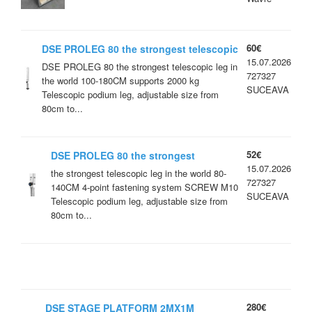
60€
DSE PROLEG 80 the strongest telescopic
15.07.2026
leg in the world 100-180CM
DSE PROLEG 80 the strongest telescopic leg in
727327
the world 100-180CM supports 2000 kg
SUCEAVA
Telescopic podium leg, adjustable size from
80cm to...
52€
DSE PROLEG 80 the strongest
15.07.2026
telescopic leg in the world 80-140CM
the strongest telescopic leg in the world 80-
727327
140CM 4-point fastening system SCREW M10
SUCEAVA
Telescopic podium leg, adjustable size from
80cm to...
280€
DSE STAGE PLATFORM 2MX1M