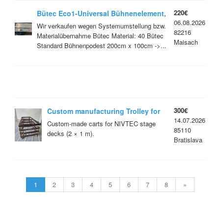
220€
Bütec Eco1-Universal Bühnenelement,
06.08.2026
Outdoor, 2,00m x 1,00m
Wir verkaufen wegen Systemumstellung bzw.
82216
Materialübernahme Bütec Material: 40 Bütec
Maisach
Standard Bühnenpodest 200cm x 100cm ->...
300€
Custom manufacturing Trolley for
14.07.2026
transporting NIVTEC
Custom-made carts for NIVTEC stage
85110
decks (2 × 1 m).
Bratislava
1
2
3
4
5
6
7
8
»