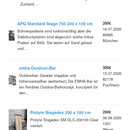
Zustand....
200€
APQ Standard Stage 750 200 x 100 cm
16.07.2026
Bühnenpodeste sind funktionsfähig aber die
80995
Siebdruckplatten sind abgenutzt (siehe linkes
München
Podest auf Bild). Sie waren auf Sand gebaut
und...
300€
emha Outdoor-Bar
15.07.2026
Outdoorbar- Gerade/ klappbar und
82178
höhenverstellbar (wetterfest) Die EMHA-Bar ist
Puchheim
ein flexibles Outdoor-Barkonzept, konzipiert für
den...
200€
Prolyte Stagedex 200 x 100 cm
06.08.2026
Prolyte Stagedex SM-DL-C-200100 Clear
1301
varnish
Wavre