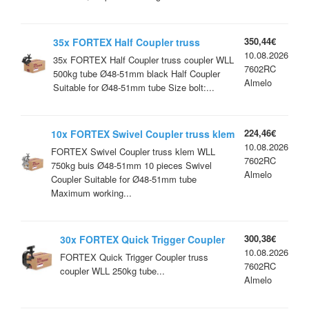
350,44€
35x FORTEX Half Coupler truss
10.08.2026
coupler WLL 500kg tube Ø48-51mm
35x FORTEX Half Coupler truss coupler WLL
7602RC
black
500kg tube Ø48-51mm black Half Coupler
Almelo
Suitable for Ø48-51mm tube Size bolt:...
224,46€
10x FORTEX Swivel Coupler truss klem
10.08.2026
WLL 750kg buis Ø48-51 mm
FORTEX Swivel Coupler truss klem WLL
7602RC
750kg buis Ø48-51mm 10 pieces Swivel
Almelo
Coupler Suitable for Ø48-51mm tube
Maximum working...
300,38€
30x FORTEX Quick Trigger Coupler
10.08.2026
truss coupler WLL 250kg tube Ø48-
FORTEX Quick Trigger Coupler truss
7602RC
51mm Black
coupler WLL 250kg tube...
Almelo