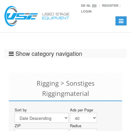
DE
NL
EN
REGISTER
LOGIN
Toggle
navigat
Show category navigation
Rigging > Sonstiges
Riggingmaterial
Sort by
Ads per Page
ZIP
Radius