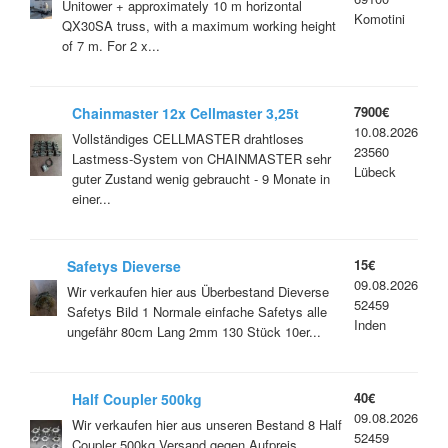
Unitower + approximately 10 m horizontal
Komotini
QX30SA truss, with a maximum working height
of 7 m. For 2 x...
7900€
Chainmaster 12x Cellmaster 3,25t
10.08.2026
Lastmess-System *** neuwertig ***
Vollständiges CELLMASTER drahtloses
23560
Lastmess-System von CHAINMASTER sehr
Lübeck
guter Zustand wenig gebraucht - 9 Monate in
einer...
15€
Safetys Dieverse
09.08.2026
Wir verkaufen hier aus Überbestand Dieverse
52459
Safetys Bild 1 Normale einfache Safetys alle
Inden
ungefähr 80cm Lang 2mm 130 Stück 10er...
40€
Half Coupler 500kg
09.08.2026
Wir verkaufen hier aus unseren Bestand 8 Half
52459
Coupler 500kg Versand gegen Aufpreis