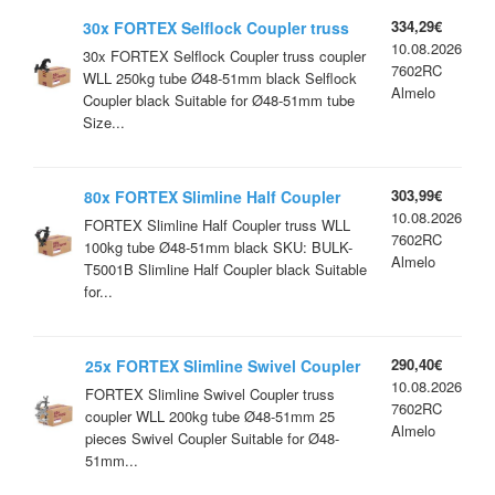
334,29€
30x FORTEX Selflock Coupler truss
10.08.2026
coupler WLL 250kg tube Ø48-51mm
30x FORTEX Selflock Coupler truss coupler
7602RC
black
WLL 250kg tube Ø48-51mm black Selflock
Almelo
Coupler black Suitable for Ø48-51mm tube
Size...
303,99€
80x FORTEX Slimline Half Coupler
10.08.2026
truss WLL 100kg tube Ø48-51mm black
FORTEX Slimline Half Coupler truss WLL
7602RC
100kg tube Ø48-51mm black SKU: BULK-
Almelo
T5001B Slimline Half Coupler black Suitable
for...
290,40€
25x FORTEX Slimline Swivel Coupler
10.08.2026
truss coupler WLL 200kg tube Ø48-
FORTEX Slimline Swivel Coupler truss
7602RC
51mm
coupler WLL 200kg tube Ø48-51mm 25
Almelo
pieces Swivel Coupler Suitable for Ø48-
51mm...