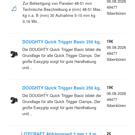
06.08.2026
Clamp, 75 kg, silber, TÜV, T58130
Zur Befestigung von Panelen 48-51 mm
49477
Restposten
Technische Beschreibung ø (mm) 48-51 Max.
Ibbenbüren
kg n.a. B (mm) 30 Aufnahme 5-10 mm kg
0,16 Wir...
19€
DOUGHTY Quick Trigger Basic 250 kg,
06.08.2026
schwarz, TÜV, T58201 Restposten
Die DOUGHTY Quick Trigger Basic bildet die
49477
Grundlage für alle Quick Trigger Clamps. Der
Ibbenbüren
große Easygrip sorgt für gute Handhabung
und...
19€
DOUGHTY Quick Trigger Basic 250 kg,
06.08.2026
schwarz, TÜV, T58201 Restposten
Die DOUGHTY Quick Trigger Basic bildet die
49477
Grundlage für alle Quick Trigger Clamps. Der
Ibbenbüren
große Easygrip sorgt für gute Handhabung
und...
2€
LITECRAFT Abhängeseil 3 mm 1,5 m