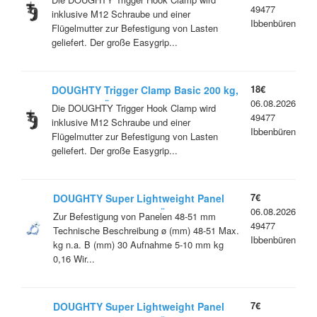
49477
inklusive M12 Schraube und einer
Ibbenbüren
Flügelmutter zur Befestigung von Lasten
geliefert. Der große Easygrip...
18€
DOUGHTY Trigger Clamp Basic 200 kg,
06.08.2026
schwarz, TÜV, T588601 Restposten
Die DOUGHTY Trigger Hook Clamp wird
49477
inklusive M12 Schraube und einer
Ibbenbüren
Flügelmutter zur Befestigung von Lasten
geliefert. Der große Easygrip...
7€
DOUGHTY Super Lightweight Panel
06.08.2026
Clamp, 75 kg, silber, TÜV, T58130
Zur Befestigung von Panelen 48-51 mm
49477
Restposten
Technische Beschreibung ø (mm) 48-51 Max.
Ibbenbüren
kg n.a. B (mm) 30 Aufnahme 5-10 mm kg
0,16 Wir...
7€
DOUGHTY Super Lightweight Panel