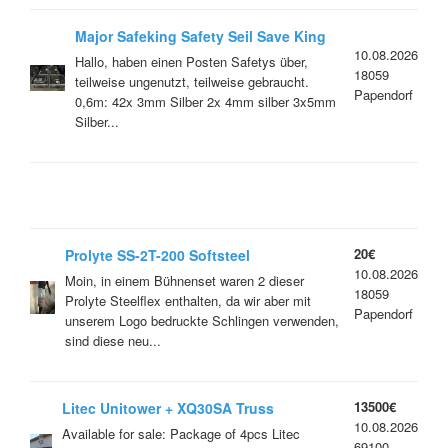
Major Safeking Safety Seil Save King
10.08.2026
Sicherungsseil
Hallo, haben einen Posten Safetys über,
18059
teilweise ungenutzt, teilweise gebraucht.
Papendorf
0,6m: 42x 3mm Silber 2x 4mm silber 3x5mm
Silber...
20€
Prolyte SS-2T-200 Softsteel
10.08.2026
Rundschlinge Steel Flex Schluppe
Moin, in einem Bühnenset waren 2 dieser
18059
Anschlagmittel
Prolyte Steelflex enthalten, da wir aber mit
Papendorf
unserem Logo bedruckte Schlingen verwenden,
sind diese neu...
13500€
Litec Unitower + XQ30SA Truss
10.08.2026
Available for sale: Package of 4pcs Litec
69100