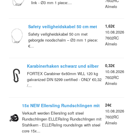
7602RC
link - Ø3 mm 1 piece:...
Almelo
1,62€
Safety veiligheidskabel 50 cm met
10.08.2026
geborgde noodschalm – Ø3 mm
Safety veiligheidskabel 50 cm met
7602RC
geborgde noodschalm – Ø3 mm 1 piece:
Almelo
€...
0,32€
Karabinerhaken schwarz und silber
10.08.2026
FORTEX Carabiner 6x60mm WLL 120 kg
7602RC
galvanized DIN 5299 certified - ONLY €0,32
Almelo
/...
24€
15x NEW Ellersling Rundschlingen mit
10.08.2026
Stahlkern 1T 2,0m roundslings with
Verkauft werden Ellersling soft steel
7602RC
steel core
Rundschlingen ELLERsling Rundschlingen mit
Almelo
Stahlkern - ELLERsling roundslings with steel
core 15x...