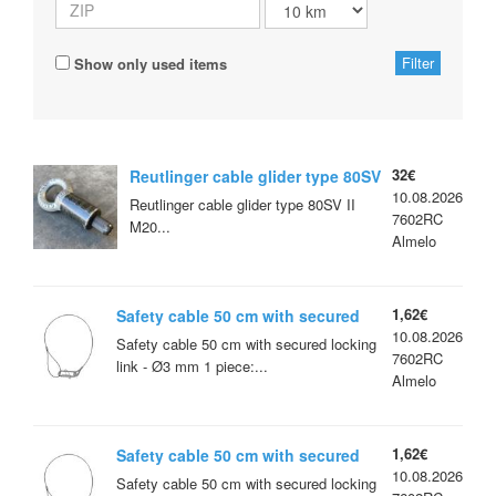
Show only used items
32€
Reutlinger cable glider type 80SV
10.08.2026
II M20 eye
Reutlinger cable glider type 80SV II
7602RC
M20...
Almelo
1,62€
Safety cable 50 cm with secured
10.08.2026
locking link - Ø3 mm
Safety cable 50 cm with secured locking
7602RC
link - Ø3 mm 1 piece:...
Almelo
1,62€
Safety cable 50 cm with secured
10.08.2026
locking link - Ø3 mm
Safety cable 50 cm with secured locking