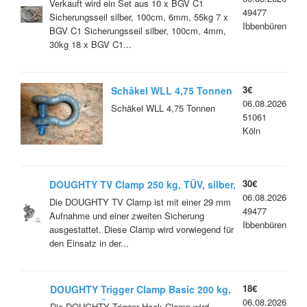
Stück
Verkauft wird ein Set aus 10 x BGV C1
49477
Sicherungsseil silber, 100cm, 6mm, 55kg 7 x
Ibbenbüren
BGV C1 Sicherungsseil silber, 100cm, 4mm,
30kg 18 x BGV C1...
3€
Schäkel WLL 4,75 Tonnen
06.08.2026
Schäkel WLL 4,75 Tonnen
51061
Köln
30€
DOUGHTY TV Clamp 250 kg, TÜV, silber,
06.08.2026
T57223 Restposten
Die DOUGHTY TV Clamp ist mit einer 29 mm
49477
Aufnahme und einer zweiten Sicherung
Ibbenbüren
ausgestattet. Diese Clamp wird vorwiegend für
den Einsatz in der...
18€
DOUGHTY Trigger Clamp Basic 200 kg,
06.08.2026
schwarz, TÜV, T588601 Restposten
Die DOUGHTY Trigger Hook Clamp wird