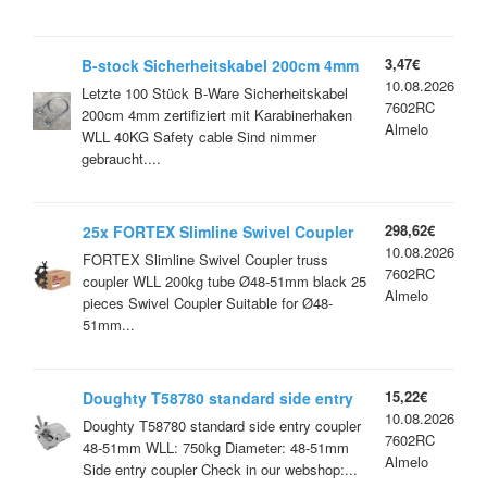
3,47€
B-stock Sicherheitskabel 200cm 4mm
10.08.2026
zertifiziert mit Karabinerhaken WLL
Letzte 100 Stück B-Ware Sicherheitskabel
7602RC
40KG Safety cable
200cm 4mm zertifiziert mit Karabinerhaken
Almelo
WLL 40KG Safety cable Sind nimmer
gebraucht....
298,62€
25x FORTEX Slimline Swivel Coupler
10.08.2026
truss coupler WLL 200kg tube Ø48-
FORTEX Slimline Swivel Coupler truss
7602RC
51mm black
coupler WLL 200kg tube Ø48-51mm black 25
Almelo
pieces Swivel Coupler Suitable for Ø48-
51mm...
15,22€
Doughty T58780 standard side entry
10.08.2026
coupler 48-51mm
Doughty T58780 standard side entry coupler
7602RC
48-51mm WLL: 750kg Diameter: 48-51mm
Almelo
Side entry coupler Check in our webshop:...