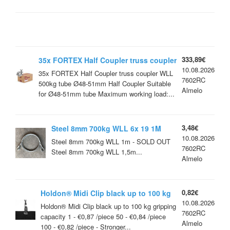
333,89€
35x FORTEX Half Coupler truss coupler
10.08.2026
WLL 500kg tube Ø48-51mm
35x FORTEX Half Coupler truss coupler WLL
7602RC
500kg tube Ø48-51mm Half Coupler Suitable
Almelo
for Ø48-51mm tube Maximum working load:...
3,48€
Steel 8mm 700kg WLL 6x 19 1M
10.08.2026
1,5M 2M 3M und 5M
Steel 8mm 700kg WLL 1m - SOLD OUT
7602RC
Steel 8mm 700kg WLL 1,5m...
Almelo
0,82€
Holdon® Midi Clip black up to 100 kg
10.08.2026
gripping capacity
Holdon® Midi Clip black up to 100 kg gripping
7602RC
capacity 1 - €0,87 /piece 50 - €0,84 /piece
Almelo
100 - €0,82 /piece - Stronger...