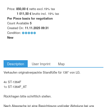
Price:
850,00 €
netto excl.19% tax
1 011,50 €
brutto incl. 19% tax
Per Piece
basis for negotiation
Count Available
5
Created On:
11.11.2025 09:31
Condition:
New
Description
User Imprint
Map
Verkaufen originalverpackte Standfüße für 136" von LG.
4x ST-1364F
1x ST-1364F_AT
Rückfragen bitte schriftlich stellen.
Nach Absprache ist eine Besichtigung und/oder Abholung bei uns