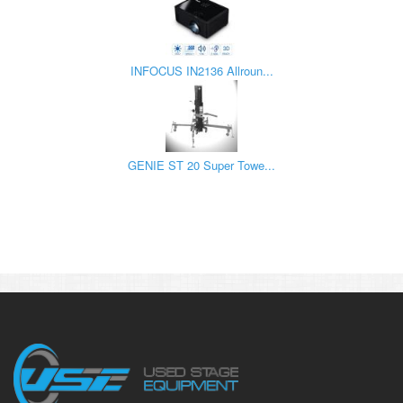
INFOCUS IN2136 Allroun...
GENIE ST 20 Super Towe...