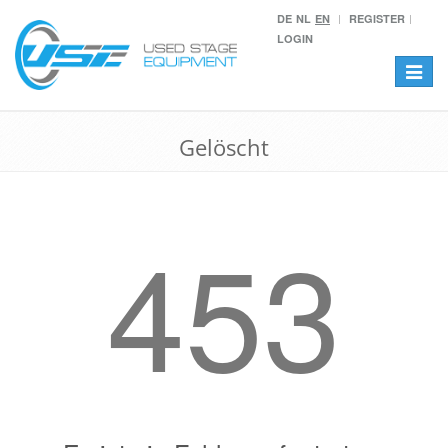
DE
NL
EN
REGISTER
LOGIN
Toggle
navigat
Gelöscht
453