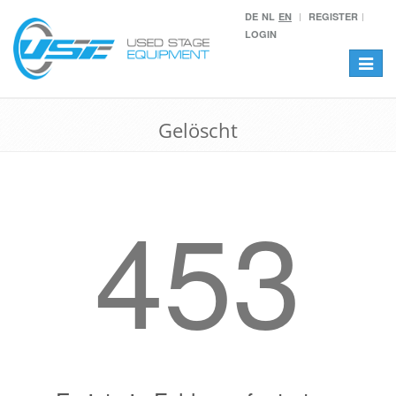
DE
NL
EN
REGISTER
LOGIN
Toggle
navigat
Gelöscht
453