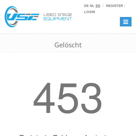
DE
NL
EN
REGISTER
LOGIN
Toggle
navigat
Gelöscht
453