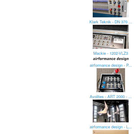
Klark Teknik - DN 370 ...
Mackie - 1202-VLZ3
airformance design - P...
Avolites - ART 2000 - ...
airformance design - L...