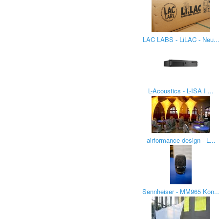
LAC LABS - LiLAC - Neu..
L-Acoustics - L-ISA I ...
airformance design - L...
Sennheiser - MM965 Kon..