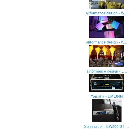
airformance design - W...
airformance design - K...
airformance design - L...
Yamaha - DME64N
Sennheiser - EW500 G4 ..