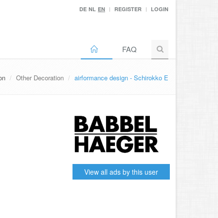
DE
NL
EN
REGISTER
LOGIN
FAQ
on
Other Decoration
airformance design - Schirokko E
View all ads by this user