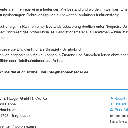
ente stammen aus einem laufenden Mietbestand und wurden in wenigen Einsatz
ltungsbedingten Gebrauchsspuren zu bewerten, technisch funktionsfähig.
uf erfolgt im Rahmen einer Bestandsreduzierung deutlich unter Neupreis. Damit 
it, hochwertiges professionelles Dekorationsmaterial zu erwerben – ideal zu
nsatz.
gezeigte Bild dient nur als Beispiel / Symbolbild.
ächlich angebotenen Artikel können in Zustand und Aussehen leicht abweichen
Bilder oder Detailaufnahmen auf Anfrage.
e? Meldet euch schnell bei info@babbel-haeger.de
el & Haeger GmbH & Co. KG
Report 
rd Babbel
Tips for 
Hornbruch 22
Print A
1702, Bergneustadt
By contacting
this article 
on: +49 (02261) 9430-0