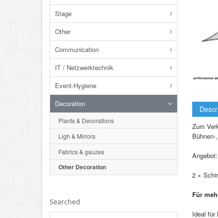
Stage
Other
Communication
IT / Netzwerktechnik
Event-Hygiene
Decoration
Descr
Plants & Decorations
Zum Verk
Bühnen-,
Ligh & Mirrors
Fabrics & gauzes
Angebot:
Other Decoration
2 × Schi
Für mehr
Searched
Ideal fü