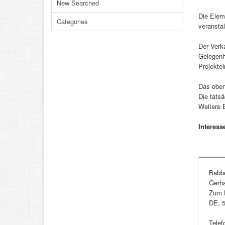
New Searched
Die Elem
Categories
veransta
Der Verka
Gelegenhe
Projektei
Das oben 
Die tats
Weitere 
Interess
Babb
Gerha
Zum 
DE, 5
Telef