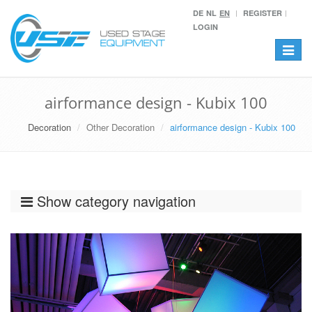
DE
NL
EN
REGISTER
LOGIN
Toggle
navigat
airformance design - Kubix 100
Decoration
Other Decoration
airformance design - Kubix 100
Show category navigation