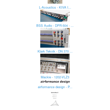
L‑Acoustics - KIVA I...
BSS Audio - DPR-504 - ...
Klark Teknik - DN 370 ...
Mackie - 1202-VLZ3
airformance design - P...