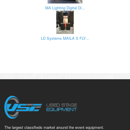
MA Lighting Digital Di...
LD Systems MAILA S FLY...
The largest classifieds market around the event equipment.