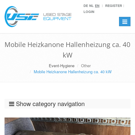
DE
NL
EN
REGISTER
LOGIN
Toggle
navigat
Mobile Heizkanone Hallenheizung ca. 40
kW
Event-Hygiene
Other
Mobile Heizkanone Hallenheizung ca. 40 kW
Show category navigation