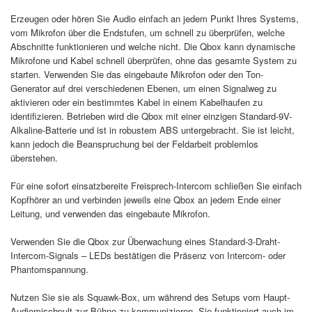
Erzeugen oder hören Sie Audio einfach an jedem Punkt Ihres Systems,
vom Mikrofon über die Endstufen, um schnell zu überprüfen, welche
Abschnitte funktionieren und welche nicht. Die Qbox kann dynamische
Mikrofone und Kabel schnell überprüfen, ohne das gesamte System zu
starten. Verwenden Sie das eingebaute Mikrofon oder den Ton-
Generator auf drei verschiedenen Ebenen, um einen Signalweg zu
aktivieren oder ein bestimmtes Kabel in einem Kabelhaufen zu
identifizieren. Betrieben wird die Qbox mit einer einzigen Standard-9V-
Alkaline-Batterie und ist in robustem ABS untergebracht. Sie ist leicht,
kann jedoch die Beanspruchung bei der Feldarbeit problemlos
überstehen.
Für eine sofort einsatzbereite Freisprech-Intercom schließen Sie einfach
Kopfhörer an und verbinden jeweils eine Qbox an jedem Ende einer
Leitung, und verwenden das eingebaute Mikrofon.
Verwenden Sie die Qbox zur Überwachung eines Standard-3-Draht-
Intercom-Signals – LEDs bestätigen die Präsenz von Intercom- oder
Phantomspannung.
Nutzen Sie sie als Squawk-Box, um während des Setups vom Haupt-
Audiomischpult zur Bühne zu kommunizieren. Sie funktioniert auch im