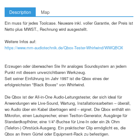
Description
Map
Ein muss für jedes Toolcase. Neuware inkl. voller Garantie, der Preis ist
Netto plus MWST., Rechnung wird ausgestellt.
Weitere Infos auf:
https://www.mm-audiotechnik.de/Qbox-Tester-Whirlwind/WWQBOX
Erzeugen oder überwachen Sie Ihr analoges Soundsystem an jedem
Punkt mit diesem unverzichtbaren Werkzeug.
Seit seiner Einführung im Jahr 1997 ist die Qbox eines der
erfolgreichsten "Black Boxes" von Whirlwind.
Die Qbox ist der All-in-One Audio-Leitungstester, der sich ideal für
Anwendungen wie Live-Sound, Wartung, Installationsarbeiten – überall,
wo Audio über ein Kabel übertragen wird – eignet. Die Qbox enthält ein
Mikrofon, einen Lautsprecher, einen Testton-Generator, Ausgänge für
Standardkopfhörer, eine 1/4"-Buchse für Line-In oder ein 2k Ohm
(Telefon-) Ohrstück-Ausgang. Ein praktischer Clip ermöglicht es, die
Qbox an Ihrem Gürtel oder Equipment-Rack zu befestigen.