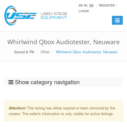
DE
NL
EN
REGISTER
LOGIN
Toggle
navigat
Whirlwind Qbox Audiotester, Neuware
Sound & PA
Other
Whirlwind Qbox Audiotester, Neuware
Show category navigation
Attention!
This listing has either expired or been removed by the
creator. The seller's information is only visible for active listings.