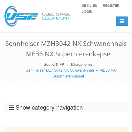
DE
NL
EN
REGISTER
LOGIN
Toggle
navigat
Sennheiser MZH3042 NX Schwanenhals
+ ME36 NX Supernierenkapsel
Sound & PA
Microphones
Sennheiser MZH3042 NX Schwanenhals + ME36 NX
Supernierenkapsel
Show category navigation