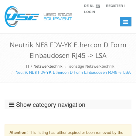
DE
NL
EN
REGISTER
LOGIN
Toggle
navigat
Neutrik NE8 FDV-YK Ethercon D Form
Einbaudosen RJ45 -> LSA
IT / Netzwerktechnik
sonstige Netzwerktechnik
Neutrik NE8 FDV-YK Ethercon D Form Einbaudosen RJ45 -> LSA
Show category navigation
Attention!
This listing has either expired or been removed by the