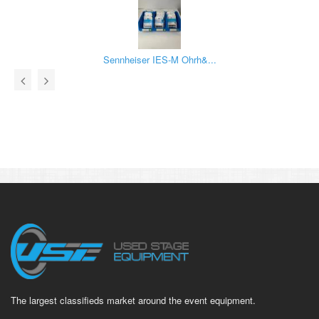
Sennheiser IES-M Ohrh&...
The largest classifieds market around the event equipment.