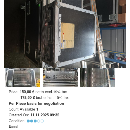
Price:
150,00 €
netto excl.19% tax
178,50 €
brutto incl. 19% tax
Per Piece
basis for negotiation
Count Available
1
Created On:
11.11.2025 09:32
Condition:
Used