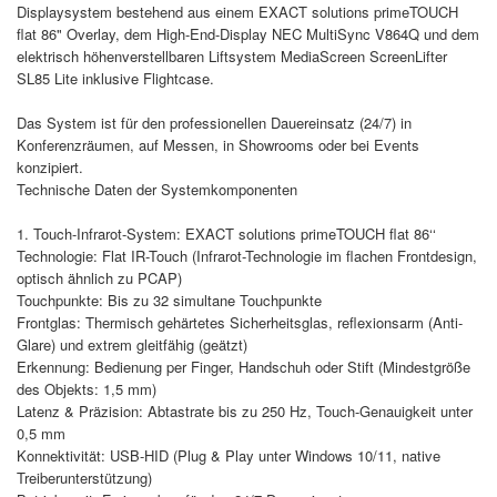
Displaysystem bestehend aus einem EXACT solutions primeTOUCH
flat 86" Overlay, dem High-End-Display NEC MultiSync V864Q und dem
elektrisch höhenverstellbaren Liftsystem MediaScreen ScreenLifter
SL85 Lite inklusive Flightcase.
Das System ist für den professionellen Dauereinsatz (24/7) in
Konferenzräumen, auf Messen, in Showrooms oder bei Events
konzipiert.
Technische Daten der Systemkomponenten
1. Touch-Infrarot-System: EXACT solutions primeTOUCH flat 86‘‘
Technologie: Flat IR-Touch (Infrarot-Technologie im flachen Frontdesign,
optisch ähnlich zu PCAP)
Touchpunkte: Bis zu 32 simultane Touchpunkte
Frontglas: Thermisch gehärtetes Sicherheitsglas, reflexionsarm (Anti-
Glare) und extrem gleitfähig (geätzt)
Erkennung: Bedienung per Finger, Handschuh oder Stift (Mindestgröße
des Objekts: 1,5 mm)
Latenz & Präzision: Abtastrate bis zu 250 Hz, Touch-Genauigkeit unter
0,5 mm
Konnektivität: USB-HID (Plug & Play unter Windows 10/11, native
Treiberunterstützung)