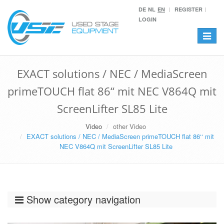
DE
NL
EN
REGISTER
LOGIN
Toggle
navigat
EXACT solutions / NEC / MediaScreen
primeTOUCH flat 86‘‘ mit NEC V864Q mit
ScreenLifter SL85 Lite
Video
other Video
EXACT solutions / NEC / MediaScreen primeTOUCH flat 86‘‘ mit
NEC V864Q mit ScreenLifter SL85 Lite
Show category navigation