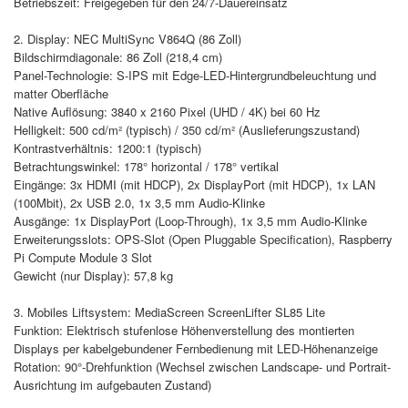
Betriebszeit: Freigegeben für den 24/7-Dauereinsatz
2. Display: NEC MultiSync V864Q (86 Zoll)
Bildschirmdiagonale: 86 Zoll (218,4 cm)
Panel-Technologie: S-IPS mit Edge-LED-Hintergrundbeleuchtung und
matter Oberfläche
Native Auflösung: 3840 x 2160 Pixel (UHD / 4K) bei 60 Hz
Helligkeit: 500 cd/m² (typisch) / 350 cd/m² (Auslieferungszustand)
Kontrastverhältnis: 1200:1 (typisch)
Betrachtungswinkel: 178° horizontal / 178° vertikal
Eingänge: 3x HDMI (mit HDCP), 2x DisplayPort (mit HDCP), 1x LAN
(100Mbit), 2x USB 2.0, 1x 3,5 mm Audio-Klinke
Ausgänge: 1x DisplayPort (Loop-Through), 1x 3,5 mm Audio-Klinke
Erweiterungsslots: OPS-Slot (Open Pluggable Specification), Raspberry
Pi Compute Module 3 Slot
Gewicht (nur Display): 57,8 kg
3. Mobiles Liftsystem: MediaScreen ScreenLifter SL85 Lite
Funktion: Elektrisch stufenlose Höhenverstellung des montierten
Displays per kabelgebundener Fernbedienung mit LED-Höhenanzeige
Rotation: 90°-Drehfunktion (Wechsel zwischen Landscape- und Portrait-
Ausrichtung im aufgebauten Zustand)