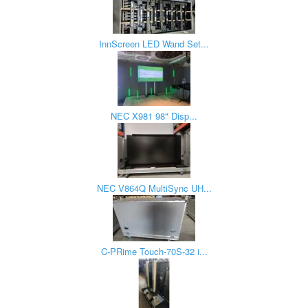
InnScreen LED Wand Set...
NEC X981 98" Disp...
NEC V864Q MultiSync UH...
C-PRime Touch-70S-32 i...