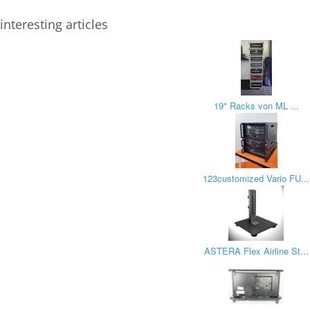
interesting articles
19" Racks von ML ...
123customized Vario FU...
ASTERA Flex Airline St...