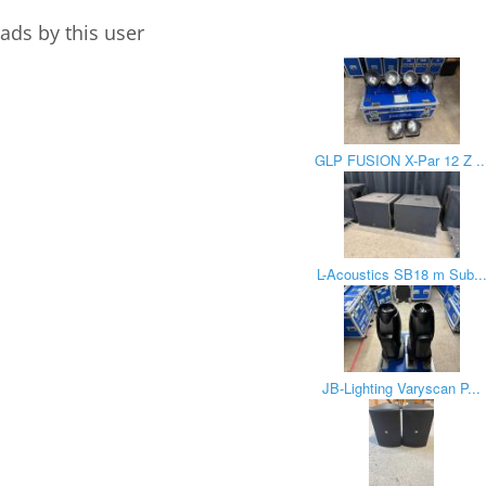
ads by this user
GLP FUSION X-Par 12 Z ..
L-Acoustics SB18 m Sub..
JB-Lighting Varyscan P...