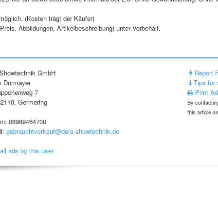
öglich. (Kosten trägt der Käufer)
(Preis, Abbildungen, Artikelbeschreibung) unter Vorbehalt.
 Showtechnik GmbH
Report 
s Dormayer
Tips for 
äppchenweg 7
Print A
2110, Germering
By contacting
this article 
on: 08989464700
l:
gebrauchtverkauf@dora-showtechnik.de
all ads by this user