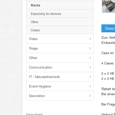
Racks
Especially for devices
Other
Descr
Cases
Zum Verka
Video
Einbauti
Stage
Case ist
Other
4 Cases 
Communication
2 x 2 HE
IT / Netzwerktechnik
2 x 3 HE
Event-Hygiene
Rabatt b
Bei einem
Decoration
Bei Frage
Verkauf 
Searched