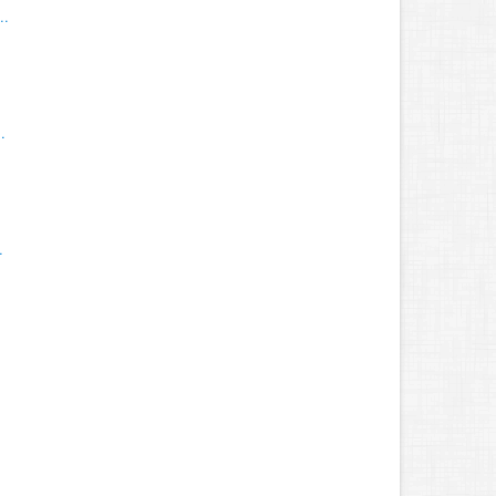
..
.
.