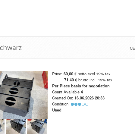
schwarz
Ca
Price:
60,00 €
netto excl.19% tax
71,40 €
brutto incl. 19% tax
Per Piece
basis for negotiation
Count Available
4
Created On:
16.06.2026 20:33
Condition:
Used