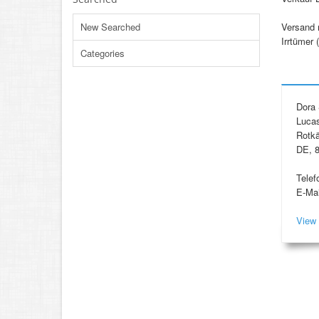
New Searched
Versand m
Irrtümer 
Categories
Dora
Luca
Rotk
DE, 8
Telef
E-Mai
View 