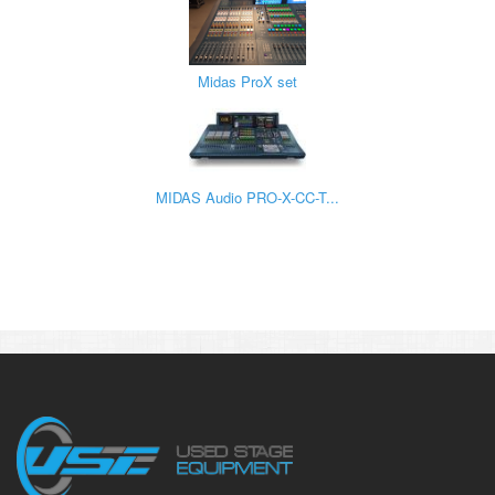
Midas ProX set
MIDAS Audio PRO-X-CC-T...