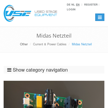
DE
NL
EN
REGISTER
LOGIN
Toggle
navigat
Midas Netzteil
Other
Current & Power Cables
Midas Netzteil
Show category navigation