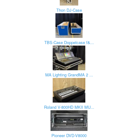
Thon DJ-Case
TBS-Case Doppelcase f&...
MA Lighting GrandMA 2 ...
Roland V-800HD MKII MU...
Pioneer DVD-V8000