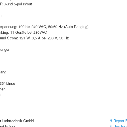
 3-und 5-pol in/out
h
spannung: 100 bis 240 VAC, 50/60 Hz (Auto-Ranging)
nking: 11 Geräte bei 230VAC
 und Strom: 121 W, 0,5 A bei 230 V, 50 Hz
erungen
T
fang
35°-Linse
hmen
l
r Lichttechnik GmbH
Report 
rd Feiner
Tips for 