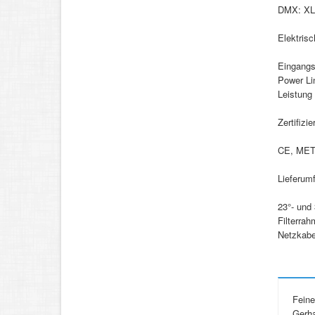
DMX: XLR
Elektrisc
Eingangs
Power Li
Leistung
Zertifizi
CE, ME
Lieferum
23°- und 
Filterra
Netzkabe
Feine
Gerha