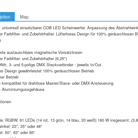
iption
Map
, universell einsetzbarer COB LED Scheinwerfer. Anpassung des Abstrahlwinke
ter Farbfilter- und Zubehörhalter. Lüfterloses Design für 100% geräuschlosen B
s
ferte austauschbare magnetische Vorsatzlinsen
ter Farbfilter- und Zubehörhalter (6,25")
®, 3- und 5-polige DMX Steckverbinder - jeweils In/Out
ses Design gewährleistet 100% geräuschlosen Betrieb
eier Betrieb
 kompatibel für drahtlose Master/Slave- oder DMX-Ansteuerung
s Aluminiumgussgehäuse
tionen
lle: RGBW, 61 LEDs (14 rot, 13 grün, 14 blau, 20 weiß) 160 W insgesamt, (3,
inkel: 23°, 35° oder 48°
l: 50°, 63° oder 85°