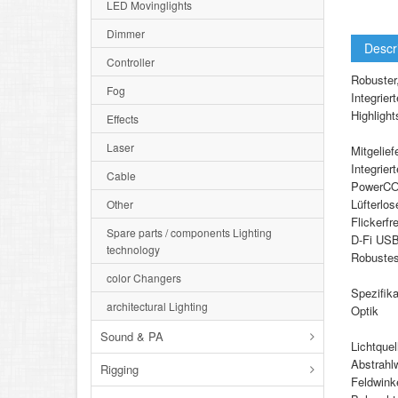
LED Movinglights
Dimmer
Descr
Controller
Robuster
Fog
Integrier
Highlight
Effects
Laser
Mitgelie
Integrier
Cable
PowerCON
Lüfterlo
Other
Flickerfr
Spare parts / components Lighting
D-Fi USB
technology
Robuste
color Changers
Spezifika
architectural Lighting
Optik
Sound & PA
Lichtque
Abstrahlw
Rigging
Feldwinke