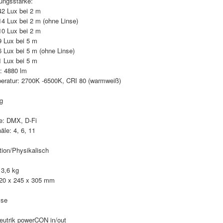
ungsstärke:
42 Lux bei 2 m
14 Lux bei 2 m (ohne Linse)
10 Lux bei 2 m
9 Lux bei 5 m
6 Lux bei 5 m (ohne Linse)
1 Lux bei 5 m
t: 4880 lm
eratur: 2700K -6500K, CRI 80 (warmweiß)
g
le: DMX, D-Fi
le: 4, 6, 11
tion/Physikalisch
 3,6 kg
20 x 245 x 305 mm
sse
eutrik powerCON in/out