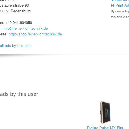
stauferstraße 93
Print A
93059, Regensburg
By contacting
this article 
on: +49 941 604050
l:
info@feiner-lichttechnik.de
eite:
http://shop.feiner-lichttechnik.de
all ads by this user
ads by this user
Digilite Pulse MX Flig...