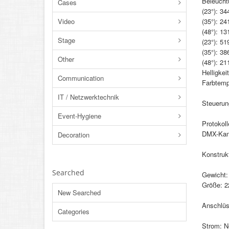
Beleucht
Cases
(23°): 34
(35°): 24
Video
(48°): 13
Stage
(23°): 51
(35°): 38
Other
(48°): 21
Helligkei
Communication
Farbtemp
IT / Netzwerktechnik
Steuerun
Event-Hygiene
Protokol
DMX-Kanä
Decoration
Konstruk
Searched
Gewicht:
Größe: 2
New Searched
Anschlü
Categories
Strom: N