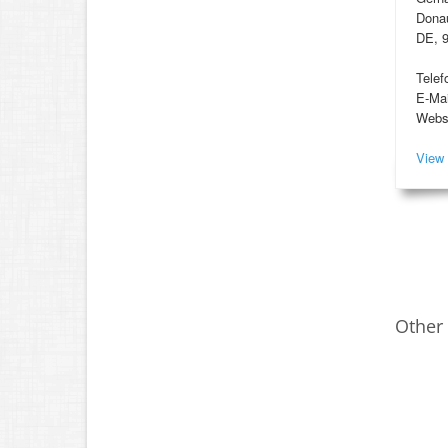
Donau
DE, 
Telef
E-Mai
Webs
View 
Other 