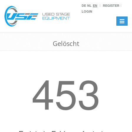
DE
NL
EN
REGISTER
LOGIN
Toggle
navigat
Gelöscht
453