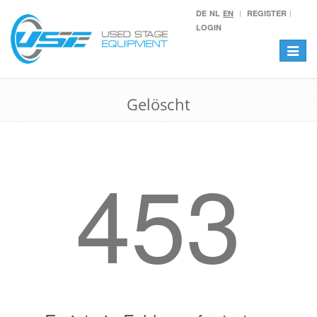
DE
NL
EN
REGISTER
LOGIN
Toggle
navigat
Gelöscht
453