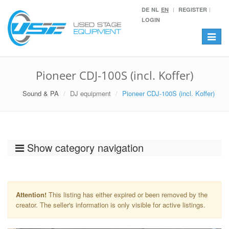
DE
NL
EN
REGISTER
LOGIN
Toggle
navigat
Pioneer CDJ-100S (incl. Koffer)
Sound & PA
DJ equipment
Pioneer CDJ-100S (incl. Koffer)
Show category navigation
Attention!
This listing has either expired or been removed by the
creator. The seller's information is only visible for active listings.