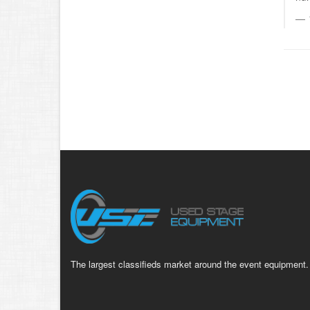
The largest classifieds market around the event equipment.