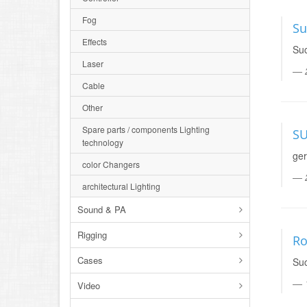
Fog
Su
Effects
Suc
Laser
Cable
Other
Spare parts / components Lighting
SU
technology
ger
color Changers
architectural Lighting
Sound & PA
Rigging
Ro
Cases
Suc
Video