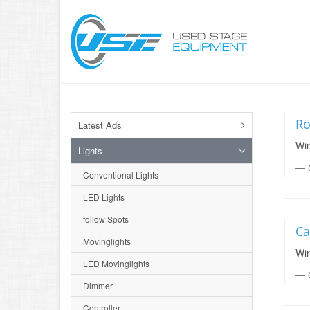
Ro
Latest Ads
Wir
Lights
Conventional Lights
LED Lights
follow Spots
Ca
Movinglights
Wir
LED Movinglights
Dimmer
Controller