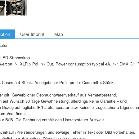
iption
User Imprint
Map
aufen:
LED Stroboskop
wercon IN, XLR 5 Pol In / Out, Power consumption typical 4A, 1-7 DMX CH,
3 Cases á 4 Stück. Angegebener Preis pro 1x Case mit 4 Stück.
r gilt: Gewerblicher Gebrauchtwarenverkauf aus Vermietbestand,
n auf Wunsch 30 Tage Gewährleistung, allerdings keine Garantie – und
 Bezug auf jegliche IP/Farbtemperatur usw. keinerlei zugesicherte Eigenscha
 um Verständnis.
nur B2B. Die Rechnung enthält den Umsatzsteuer Ausweis.
verkauf /Preisänderungen und etwaige Fehler in Text oder Bild vorbehalten.
möglich per Paketdienst/Spedition, Kosten extra.