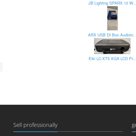
JB Lighting SPARX 10 W..
ARX USB DI Box Audioin..
Eiki LC-XT5 XGA LCD Pr..
Sell professionally
g