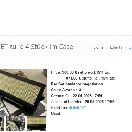
ET zu je 4 Stück im Case
Lights
Effects
S
Price:
900,00 €
netto excl.19% tax
1 071,00 €
brutto incl. 19% tax
Per Set
basis for negotiation
Count Available
3
Created On:
22.04.2026 17:54
Zuletzt aktualisiert:
26.05.2026 17:59
Condition:
Used