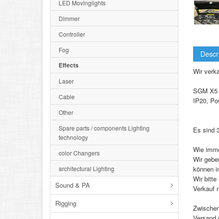
LED Movinglights
Dimmer
Controller
Fog
Descr
Effects
Wir verk
Laser
SGM X5 
Cable
IP20, Po
Other
Spare parts / components Lighting
Es sind 
technology
Wie imme
color Changers
Wir gebe
architectural Lighting
können in
Wir bitte
Sound & PA
Verkauf 
Rigging
Zwischen
Versand 