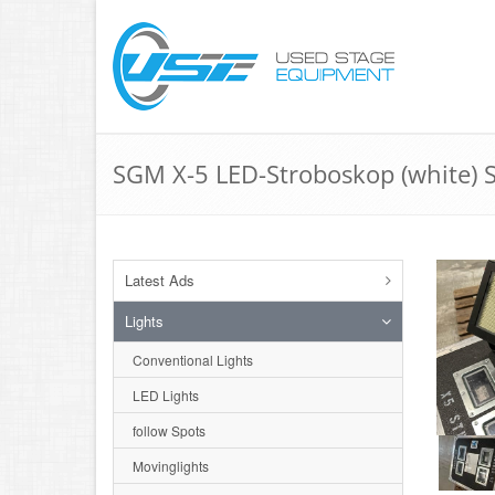
SGM X-5 LED-Stroboskop (white) S
Latest Ads
Lights
Conventional Lights
LED Lights
follow Spots
Movinglights