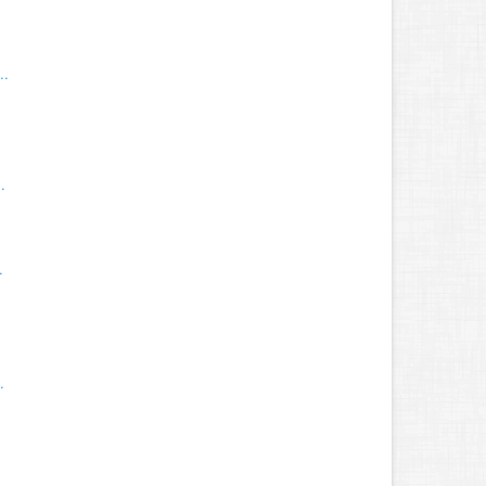
..
.
.
.