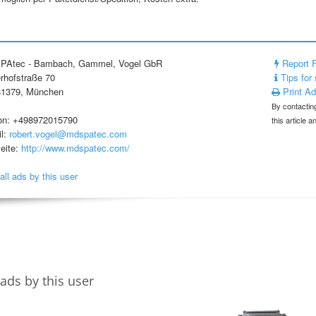
PAtec - Bambach, Gammel, Vogel GbR
Report 
erhofstraße 70
Tips for 
81379, München
Print A
By contacting
on: +498972015790
this article 
l:
robert.vogel@mdspatec.com
eite:
http://www.mdspatec.com/
all ads by this user
ads by this user