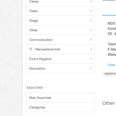
Cases
Video
Stage
MDS 
Kistl
Other
DE, 
Communication
Telef
IT / Netzwerktechnik
E-Mai
Webs
Event-Hygiene
View 
Decoration
Searched
New Searched
Other 
Categories