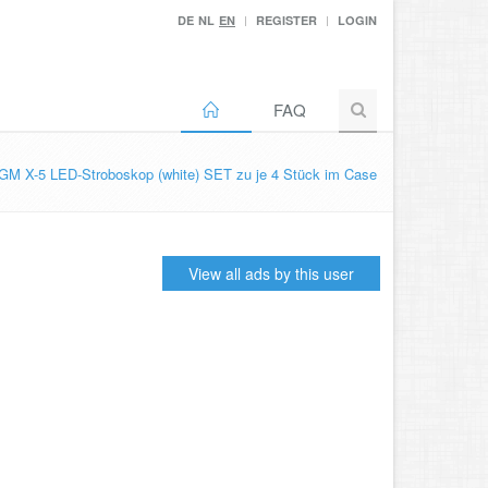
DE
NL
EN
REGISTER
LOGIN
FAQ
GM X-5 LED-Stroboskop (white) SET zu je 4 Stück im Case
View all ads by this user