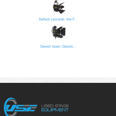
DeSisti Leonardo 1kw F...
Desisti Used | Desisti...