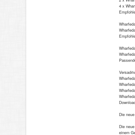
4 x Whar
Empfohle
Wharfeda
Wharfeda
Empfohle
Wharfeda
Wharfeda
Passende
Versadri
Wharfeda
Wharfeda
Wharfeda
Wharfeda
Download
Die neue
Die neue
einem Geh