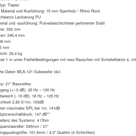
yp: Trapez
Material und Ausführung: 15 mm Sperrholz / Rhino Rock
chwarze Lackierung PU
erial und -ausführung: Pulverbeschichteter perforierter Stahl
rne: 332 mm
ten: 246,4 mm
566 mm
65 mm
icht: 29,4 kg
bei 1 m unter Freifeldbedingungen mit rosa Rauschen mit Scheitelfaktor 4, mit 
he Daten WLA-121 Subwoofer (4x)
p: 21" Bassreflex
gang (+/-3 dB): 25 Hz – 100 Hz
bereich (- 10 dB): 18 Hz – 125 Hz
ichkeit 2,83 V/1m: 103dB
ter maximaler SPL bei 1m: 141dB
pitzenschalldruck: 147 dB**
edanz des Systems: 4 Ohm
equenzwandler: 545mm / 21"
ngspulengröße: 101,6mm / 4,0” Quattro (4 Schichten)