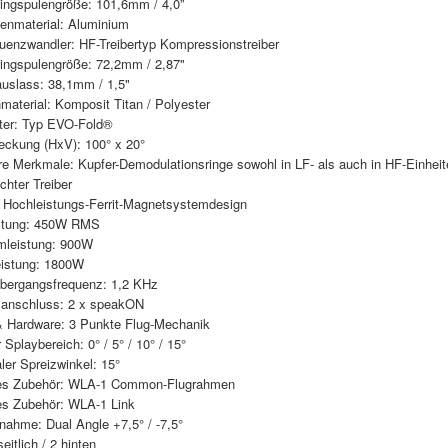
ngspulengröße: 101,6mm / 4,0”
nmaterial: Aluminium
uenzwandler: HF-Treibertyp Kompressionstreiber
ngspulengröße: 72,2mm / 2,87"
uslass: 38,1mm / 1,5"
aterial: Komposit Titan / Polyester
iter: Typ EVO-Fold®
ckung (HxV): 100° x 20°
e Merkmale: Kupfer-Demodulationsringe sowohl in LF- als auch in HF-Einheit
chter Treiber
s Hochleistungs-Ferrit-Magnetsystemdesign
stung: 450W RMS
leistung: 900W
eistung: 1800W
Übergangsfrequenz: 1,2 KHz
anschluss: 2 x speakON
& Hardware: 3 Punkte Flug-Mechanik
r Splaybereich: 0° / 5° / 10° / 15°
ler Spreizwinkel: 15°
les Zubehör: WLA-1 Common-Flugrahmen
es Zubehör: WLA-1 Link
nahme: Dual Angle +7,5° / -7,5°
seitlich / 2 hinten