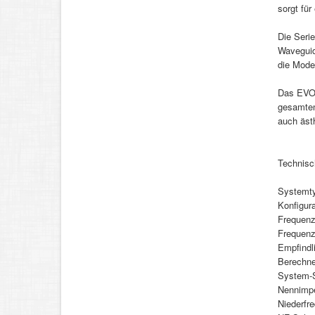
sorgt für
Die Serie
Waveguid
die Mode
Das EVO-
gesamten
auch äst
Technisc
Systemty
Konfigura
Frequenz
Frequenz
Empfindl
Berechne
System-S
Nennimp
Niederfr