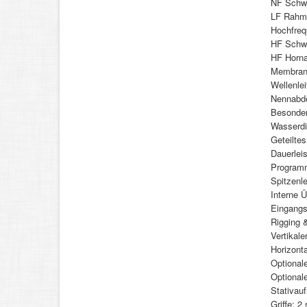
NF Schwi
LF Rahme
Hochfreq
HF Schwi
HF Horna
Membranm
Wellenle
Nennabde
Besonder
Wasserdi
Geteilte
Dauerlei
Programm
Spitzenl
Interne 
Eingangs
Rigging 
Vertikale
Horizonta
Optiona
Optional
Stativauf
Griffe: 2 