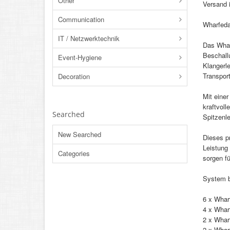
Other
Versand 
Communication
Wharfeda
IT / Netzwerktechnik
Das Whar
Beschallu
Event-Hygiene
Klangerl
Transport
Decoration
Mit eine
kraftvoll
Searched
Spitzenl
New Searched
Dieses pr
Leistung
Categories
sorgen fü
System 
6 x Whar
4 x Whar
2 x Whar
2 x Whar