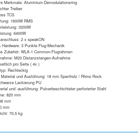
e Merkmale: Aluminium-Demodulationsring
chter Treiber
oss TCS
stung: 1600W RMS
leistung: 3200W
eistung: 6400W
anschluss: 2 x speakON
& Hardware: 3 Punkte Flug-Mechanik
les Zubehör: WLA-1 Common-Flugrahmen
fnahme: M20 Distanzstangen-Aufnahme
seitlich pro Seite ( 4x )
yp: Rechteckig
Material und Ausführung: 18 mm Sperrholz / Rhino Rock
chwarze Lackierung PU
erial und -ausführung: Pulverbeschichteter perforierter Stahl
rne: 820 mm
566 mm
60 mm
icht: 70,5 kg