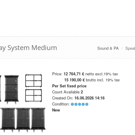
ray System Medium
Sound & PA
Spea
Price:
12 764,71 €
netto excl.19% tax
15 190,00 €
brutto incl. 19% tax
Per Set
fixed price
Count Available
2
Created On:
16.06.2026 14:16
Condition:
New