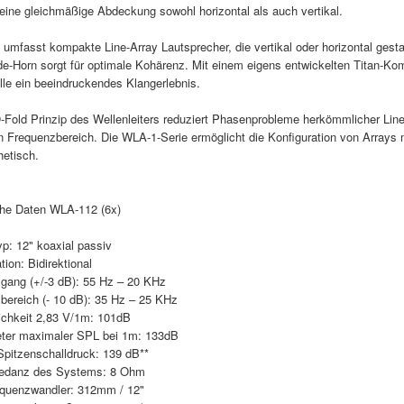
 eine gleichmäßige Abdeckung sowohl horizontal als auch vertikal.
 umfasst kompakte Line-Array Lautsprecher, die vertikal oder horizontal ges
e-Horn sorgt für optimale Kohärenz. Mit einem eigens entwickelten Titan-Kom
lle ein beeindruckendes Klangerlebnis.
Fold Prinzip des Wellenleiters reduziert Phasenprobleme herkömmlicher Line-
 Frequenzbereich. Die WLA-1-Serie ermöglicht die Konfiguration von Arrays 
hetisch.
he Daten WLA-112 (6x)
p: 12" koaxial passiv
tion: Bidirektional
gang (+/-3 dB): 55 Hz – 20 KHz
bereich (- 10 dB): 35 Hz – 25 KHz
ichkeit 2,83 V/1m: 101dB
ter maximaler SPL bei 1m: 133dB
pitzenschalldruck: 139 dB**
edanz des Systems: 8 Ohm
equenzwandler: 312mm / 12"