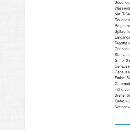
Besonder
Wasserdi
MALT-Cr
Dauerlei
Programm
Spitzenl
Eingangs
Rigging 
Optiona
Stativau
Griffe: 2 
Gehäuset
Gehäuse 
Farbe: S
Gittermat
Höhe vo
Breite: 
Tiefe: 7
Nettogew