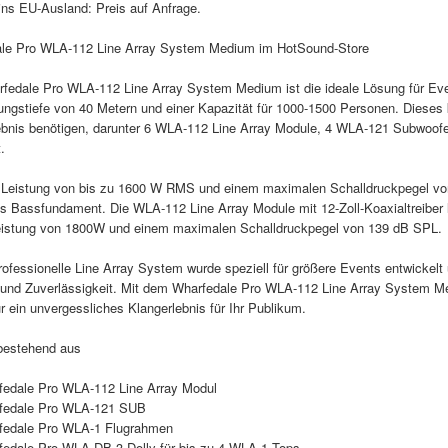
ins EU-Ausland: Preis auf Anfrage.
le Pro WLA-112 Line Array System Medium im HotSound-Store
fedale Pro WLA-112 Line Array System Medium ist die ideale Lösung für Eve
ngstiefe von 40 Metern und einer Kapazität für 1000-1500 Personen. Dieses ko
ebnis benötigen, darunter 6 WLA-112 Line Array Module, 4 WLA-121 Subwoofe
.
r Leistung von bis zu 1600 W RMS und einem maximalen Schalldruckpegel v
es Bassfundament. Die WLA-112 Line Array Module mit 12-Zoll-Koaxialtreiber l
eistung von 1800W und einem maximalen Schalldruckpegel von 139 dB SPL.
ofessionelle Line Array System wurde speziell für größere Events entwickelt
 und Zuverlässigkeit. Mit dem Wharfedale Pro WLA-112 Line Array System Me
r ein unvergessliches Klangerlebnis für Ihr Publikum.
bestehend aus
fedale Pro WLA-112 Line Array Modul
fedale Pro WLA-121 SUB
fedale Pro WLA-1 Flugrahmen
fedale Pro WLA-DB 3 Dolly für bis zu 4 WLA-1 Tops