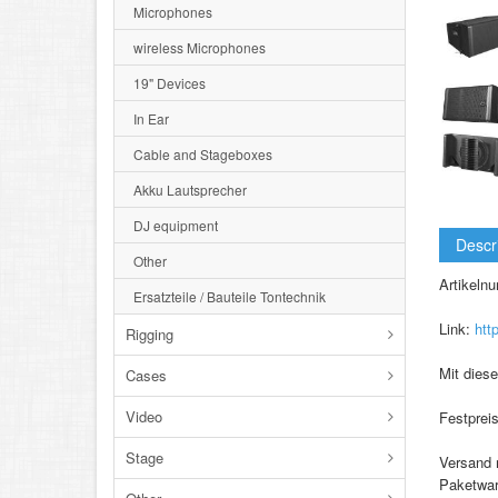
Microphones
wireless Microphones
19" Devices
In Ear
Cable and Stageboxes
Akku Lautsprecher
DJ equipment
Descr
Other
Artikel
Ersatzteile / Bauteile Tontechnik
Link:
htt
Rigging
Mit diese
Cases
Video
Festprei
Stage
Versand 
Paketware