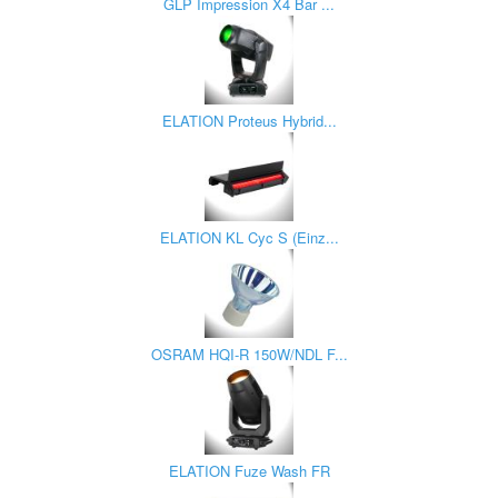
GLP Impression X4 Bar ...
ELATION Proteus Hybrid...
ELATION KL Cyc S (Einz...
OSRAM HQI-R 150W/NDL F...
ELATION Fuze Wash FR