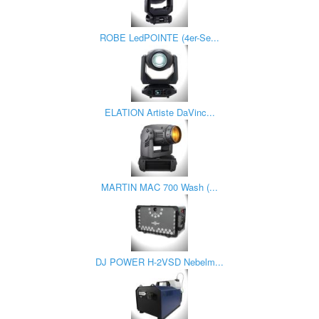
ROBE LedPOINTE (4er-Se...
ELATION Artiste DaVinc...
MARTIN MAC 700 Wash (...
DJ POWER H-2VSD Nebelm...