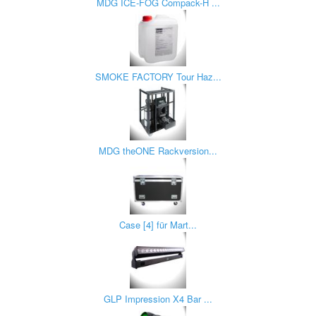
MDG ICE-FOG Compack-H ...
SMOKE FACTORY Tour Haz...
MDG theONE Rackversion...
Case [4] für Mart...
GLP Impression X4 Bar ...