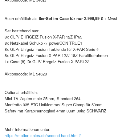
Auch erhältlich als
8er-Set im Case für nur 2.999,99 €
+ Mwst.
Set bestehend aus:
8x GLP/ EHRGEIZ Fusion X-PAR 12Z IP65
8x Netzkabel Schuko -> powerCON TRUE1
8x GLP/ Ehrgeiz Fusion Torblende für X-PAR Serie #
8x GLP/ Ehrgeiz Fusion X-PAR 12Z/ 18Z Farbfilterrahmen
1x Case (8) für GLP/ Ehrgeiz Fusion X-PAR12Z
Aktionscode: ML 54628
Optional erhältlich:
Mini TV Zapfen male 25mm, Standard 264
Manfrotto 035 FTC Uniklemme/ Super-Clamp für 50mm
Safety mit Karabinernotglied 4mm 0,6m 30kg SCHWARZ
Mehr Informationen unter:
https://motion-sales.de/second-hand.html?