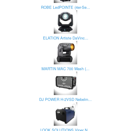
ROBE LedPOINTE (4er-Se...
ELATION Artiste DaVinc...
MARTIN MAC 700 Wash (...
DJ POWER H-2VSD Nebelm...
LOOK SOLUTIONS Viper N...