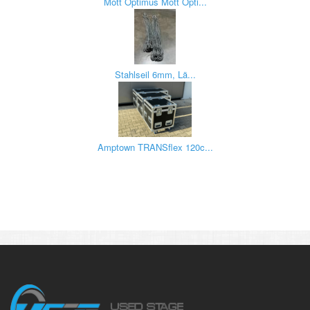
Mott Optimus Mott Opti...
Stahlseil 6mm, Lä...
Amptown TRANSflex 120c...