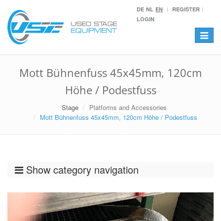
DE
NL
EN
REGISTER
LOGIN
Toggle
navigat
Mott Bühnenfuss 45x45mm, 120cm
Höhe / Podestfuss
Stage
Platforms and Accessories
Mott Bühnenfuss 45x45mm, 120cm Höhe / Podestfuss
Show category navigation