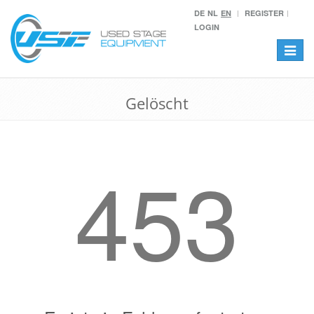
DE
NL
EN
REGISTER
LOGIN
Toggle
navigat
Gelöscht
453