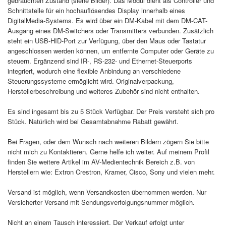
gebrauchten Zustand (siehe Bilder). Das Modul dient als Controller und
Schnittstelle für ein hochauflösendes Display innerhalb eines
DigitalMedia-Systems. Es wird über ein DM-Kabel mit dem DM-CAT-
Ausgang eines DM-Switchers oder Transmitters verbunden. Zusätzlich
steht ein USB-HID-Port zur Verfügung, über den Maus oder Tastatur
angeschlossen werden können, um entfernte Computer oder Geräte zu
steuern. Ergänzend sind IR-, RS-232- und Ethernet-Steuerports
integriert, wodurch eine flexible Anbindung an verschiedene
Steuerungssysteme ermöglicht wird. Originalverpackung,
Herstellerbeschreibung und weiteres Zubehör sind nicht enthalten.
Es sind ingesamt bis zu 5 Stück Verfügbar. Der Preis versteht sich pro
Stück. Natürlich wird bei Gesamtabnahme Rabatt gewährt.
Bei Fragen, oder dem Wunsch nach weiteren Bildern zögern Sie bitte
nicht mich zu Kontaktieren. Gerne helfe ich weiter. Auf meinem Profil
finden Sie weitere Artikel im AV-Medientechnik Bereich z.B. von
Herstellern wie: Extron Crestron, Kramer, Cisco, Sony und vielen mehr.
Versand ist möglich, wenn Versandkosten übernommen werden. Nur
Versicherter Versand mit Sendungsverfolgungsnummer möglich.
Nicht an einem Tausch interessiert. Der Verkauf erfolgt unter