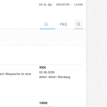
DE
NL
EN
REGISTER
LOGIN
FAQ
400€
02.06.2026
ach Absprache ist eine
90441 90441 Nürnberg
1000€